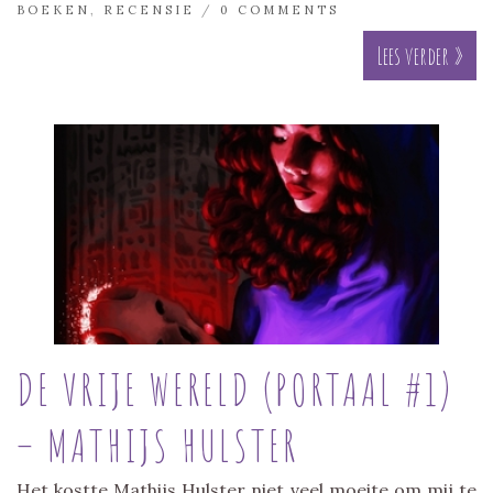
BOEKEN
,
RECENSIE
/
0 COMMENTS
Lees verder »
DE VRIJE WERELD (PORTAAL #1)
– MATHIJS HULSTER
Het kostte Mathijs Hulster niet veel moeite om mij te