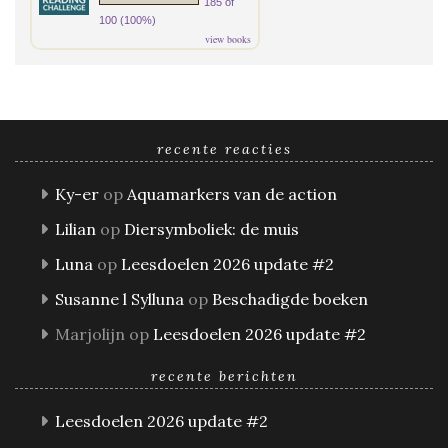
185 of
100 (100%)
view books
recente reacties
Ky-er
op
Aquamarkers van de action
Lilian
op
Diersymboliek: de muis
Luna
op
Leesdoelen 2026 update #2
Susanne l Sylluna
op
Beschadigde boeken
Marjolijn
op
Leesdoelen 2026 update #2
recente berichten
Leesdoelen 2026 update #2