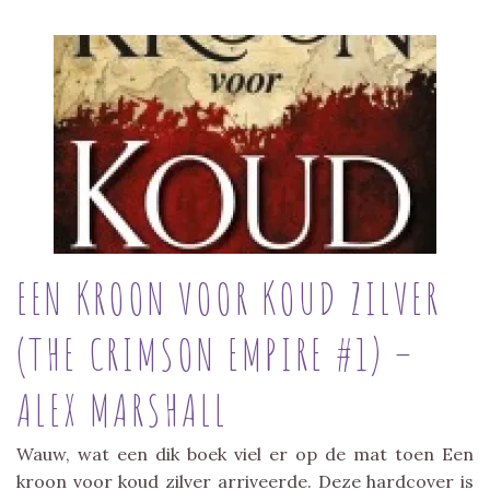
EEN KROON VOOR KOUD ZILVER
(THE CRIMSON EMPIRE #1) –
ALEX MARSHALL
Wauw, wat een dik boek viel er op de mat toen Een
kroon voor koud zilver arriveerde. Deze hardcover is