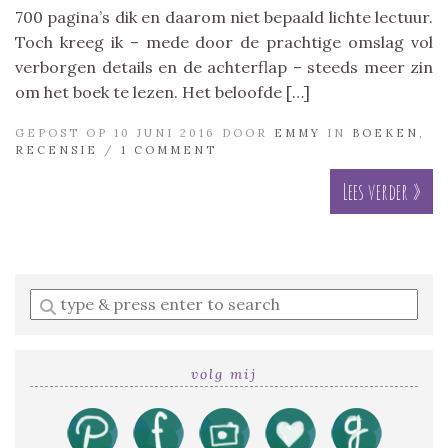
700 pagina’s dik en daarom niet bepaald lichte lectuur.
Toch kreeg ik – mede door de prachtige omslag vol
verborgen details en de achterflap – steeds meer zin
om het boek te lezen. Het beloofde […]
GEPOST OP 10 JUNI 2016 DOOR
EMMY
IN
BOEKEN
,
RECENSIE
/
1 COMMENT
Lees verder »
Enter
a
search
query
volg mij