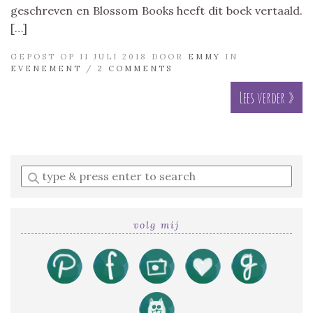
geschreven en Blossom Books heeft dit boek vertaald.
[…]
GEPOST OP 11 JULI 2018 DOOR
EMMY
IN
EVENEMENT
/
2 COMMENTS
Lees verder »
Enter
a
search
query
volg mij