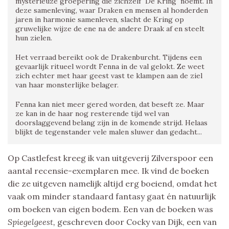
mysterieuze groepering die zichzelf ´De Kring´ noemt. In
deze samenleving, waar Draken en mensen al honderden
jaren in harmonie samenleven, slacht de Kring op
gruwelijke wijze de ene na de andere Draak af en steelt
hun zielen.
Het verraad bereikt ook de Drakenburcht. Tijdens een
gevaarlijk ritueel wordt Fenna in de val gelokt. Ze weet
zich echter met haar geest vast te klampen aan de ziel
van haar monsterlijke belager.
Fenna kan niet meer gered worden, dat beseft ze. Maar
ze kan in de haar nog resterende tijd wel van
doorslaggevend belang zijn in de komende strijd. Helaas
blijkt de tegenstander vele malen sluwer dan gedacht...
Op Castlefest kreeg ik van uitgeverij Zilverspoor een
aantal recensie-exemplaren mee. Ik vind de boeken
die ze uitgeven namelijk altijd erg boeiend, omdat het
vaak om minder standaard fantasy gaat én natuurlijk
om boeken van eigen bodem. Een van de boeken was
Spiegelgeest,
geschreven door Cocky van Dijk, een van