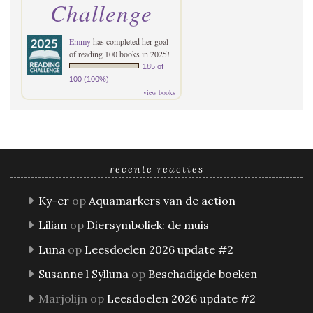
Challenge
Emmy
has completed her goal
of reading 100 books in 2025!
185 of
100 (100%)
view books
recente reacties
Ky-er
op
Aquamarkers van de action
Lilian
op
Diersymboliek: de muis
Luna
op
Leesdoelen 2026 update #2
Susanne l Sylluna
op
Beschadigde boeken
Marjolijn
op
Leesdoelen 2026 update #2