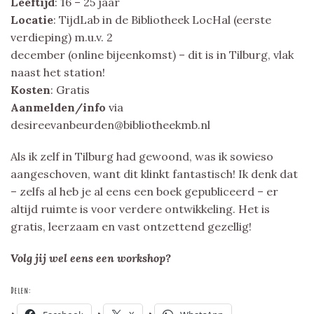
Leeftijd
: 16 – 25 jaar
Locatie
: TijdLab in de Bibliotheek LocHal (eerste
verdieping) m.u.v. 2
december (online bijeenkomst) – dit is in Tilburg, vlak
naast het station!
Kosten
: Gratis
Aanmelden/info
via
desireevanbeurden@bibliotheekmb.nl
Als ik zelf in Tilburg had gewoond, was ik sowieso
aangeschoven, want dit klinkt fantastisch! Ik denk dat
– zelfs al heb je al eens een boek gepubliceerd – er
altijd ruimte is voor verdere ontwikkeling. Het is
gratis, leerzaam en vast ontzettend gezellig!
Volg jij wel eens een workshop?
Delen: