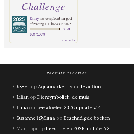
Challenge
Emmy
has completed her goal
of reading 100 books in 2025!
185 of
100 (100%)
view books
recente reacties
Ky-er
op
Aquamarkers van de action
Lilian
op
Diersymboliek: de muis
Luna
op
Leesdoelen 2026 update #2
Susanne l Sylluna
op
Beschadigde boeken
Marjolijn
op
Leesdoelen 2026 update #2