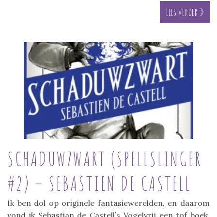
Lees verder »
SCHADUWZWART (SPELLSLINGER
#2) – SEBASTIEN DE CASTELL
Ik ben dol op originele fantasiewerelden, en daarom
vond ik Sebastian de Castell’s Vogelvrij een tof boek.