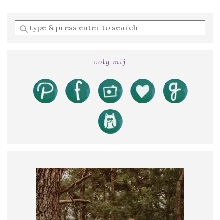
Enter
a
search
query
volg mij