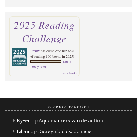
2025 Reading
Challenge
Emmy
has completed her goal
of reading 100 books in 2025!
185 of
100 (100%)
view books
recente reacties
Ky-er
op
Aquamarkers van de action
Lilian
op
Diersymboliek: de muis