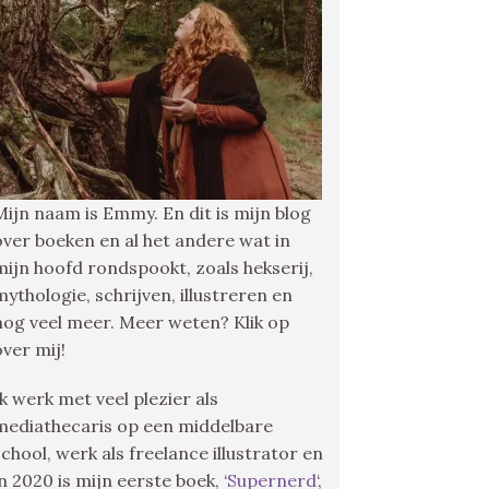
Mijn naam is Emmy. En dit is mijn blog
over boeken en al het andere wat in
mijn hoofd rondspookt, zoals hekserij,
mythologie, schrijven, illustreren en
nog veel meer. Meer weten? Klik op
over mij!
Ik werk met veel plezier als
mediathecaris op een middelbare
school, werk als freelance illustrator en
in 2020 is mijn eerste boek, ‘
Supernerd
‘,