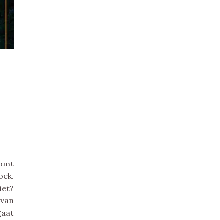
komt
oek.
iet?
 van
gaat