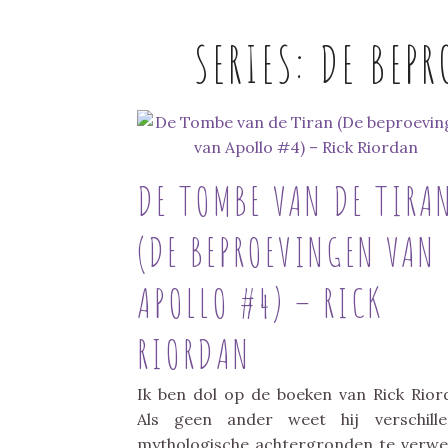
SERIES:
DE BEPR
DE TOMBE VAN DE TIRA
(DE BEPROEVINGEN VAN
APOLLO #4) – RICK
RIORDAN
Ik ben dol op de boeken van Rick Rior
Als geen ander weet hij verschill
mythologische achtergronden te verw