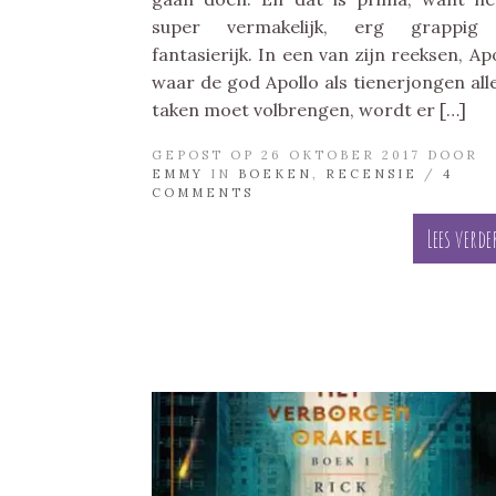
super vermakelijk, erg grappig
fantasierijk. In een van zijn reeksen, Apo
waar de god Apollo als tienerjongen alle
taken moet volbrengen, wordt er […]
GEPOST OP 26 OKTOBER 2017 DOOR
EMMY
IN
BOEKEN
,
RECENSIE
/
4
COMMENTS
Lees verde