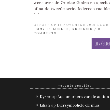
weer over de Griekse Goden en speelt 
af na de tweede serie. Iedereen raadd
[…]
GEPOST OP 13 NOVEMBER 2016 DOOR
EMMY
IN
BOEKEN
,
RECENSIE
/
0
COMMENTS
Lees verde
recente reacties
Ky-er
op
Aquamarkers van de action
Lilian
op
Diersymboliek: de muis