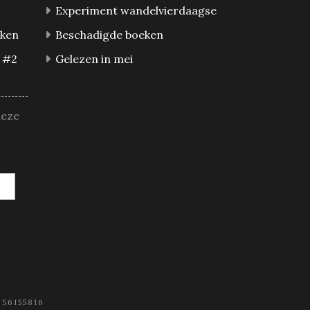
Experiment wandelvierdaagse
eken
Beschadigde boeken
 #2
Gelezen in mei
deze
 56155816