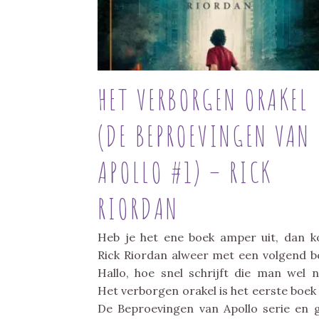
HET VERBORGEN ORAKEL
(DE BEPROEVINGEN VAN
APOLLO #1) – RICK
RIORDAN
Heb je het ene boek amper uit, dan 
Rick Riordan alweer met een volgend b
Hallo, hoe snel schrijft die man wel n
Het verborgen orakel is het eerste boek
De Beproevingen van Apollo serie en 