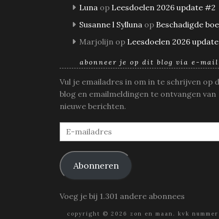
Luna
op
Leesdoelen 2026 update #2
Susanne l Sylluna
op
Beschadigde bo
Marjolijn
op
Leesdoelen 2026 update
abonneer je op dit blog via e-mail
Vul je emailadres in om in te schrijven op 
blog en emailmeldingen te ontvangen van
nieuwe berichten.
E-
mailadres
Abonneren
Voeg je bij 1.301 andere abonnees
copyright © 2026 zon en maan. kvk nummer