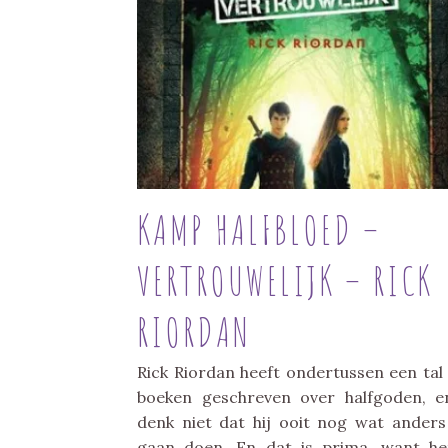
KAMP HALFBLOED –
VERTROUWELIJK – RICK
RIORDAN
Rick Riordan heeft ondertussen een tal
boeken geschreven over halfgoden, e
denk niet dat hij ooit nog wat anders
gaan doen. En dat is prima, want he