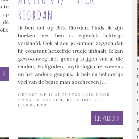
s te
RIORDAN
n op
n de
Ik ben dol op Rick Riordan. Sinds ik zijn
ollo
boeken lees ben ik eigenlijk lichtelijk
verslaafd. Ook al zou je kunnen zeggen dat
hij constant hetzelfde trucje uithaalt; ik kan
gewoonweg niet genoeg krijgen van al die
Goden, Halfgoden, mythologische wezens
r »
en het andere gespuis. Ik heb nu behoorlijk
veel van de beste man geschreven […]
GEPOST OP 11 AUGUSTUS 2018 DOOR
EMMY
IN
BOEKEN
,
RECENSIE
/
2
COMMENTS
Lees verder »