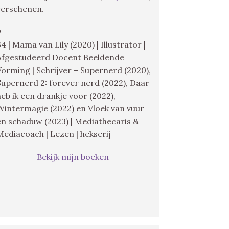
verschenen.
♥
34 | Mama van Lily (2020) | Illustrator |
Afgestudeerd Docent Beeldende
Vorming | Schrijver – Supernerd (2020),
Supernerd 2: forever nerd (2022), Daar
heb ik een drankje voor (2022),
Wintermagie (2022) en Vloek van vuur
en schaduw (2023) | Mediathecaris &
Mediacoach | Lezen | hekserij
Bekijk mijn boeken