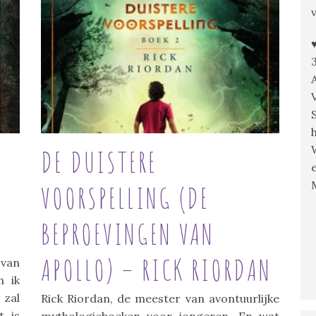
DE DUISTERE
VOORSPELLING (DE
BEPROEVINGEN VAN
APOLLO) – RICK RIORDAN
 van
n ik
 zal
Rick Riordan, de meester van avontuurlijke
t is
mythologieboeken voor jongeren. En wat