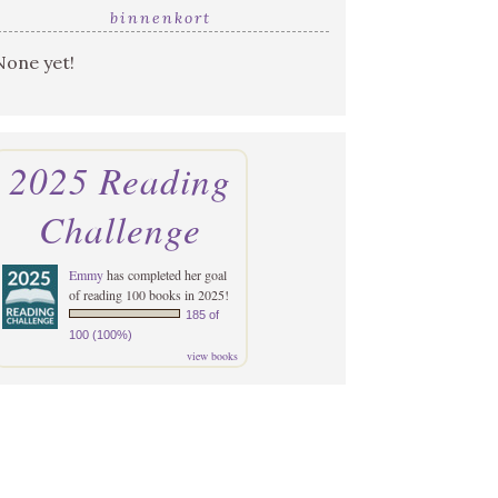
binnenkort
None yet!
2025 Reading
Challenge
Emmy
has completed her goal
of reading 100 books in 2025!
185 of
100 (100%)
view books