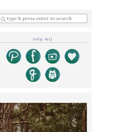
Enter
a
search
query
volg mij