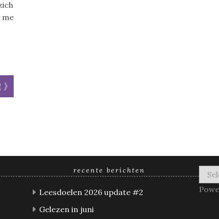
zich
e me
r »
recente berichten
Powe
Leesdoelen 2026 update #2
Gelezen in juni