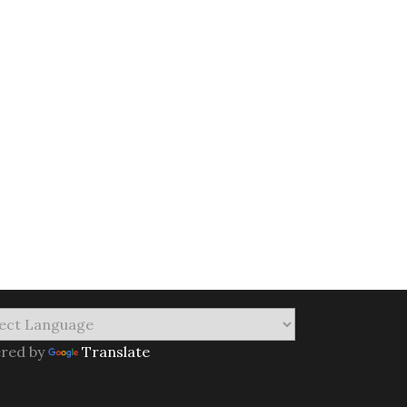
red by
Translate