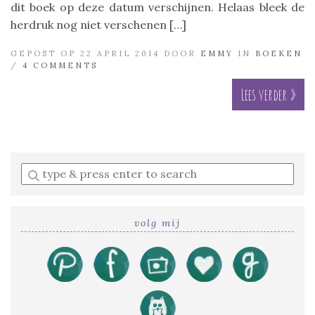
dit boek op deze datum verschijnen. Helaas bleek de
herdruk nog niet verschenen […]
GEPOST OP 22 APRIL 2014 DOOR
EMMY
IN
BOEKEN
/
4 COMMENTS
Lees verder »
Enter
a
search
query
volg mij