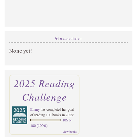
binnenkort
None yet!
2025 Reading
Challenge
Emmy
has completed her goal
of reading 100 books in 2025!
185 of
100 (100%)
view books