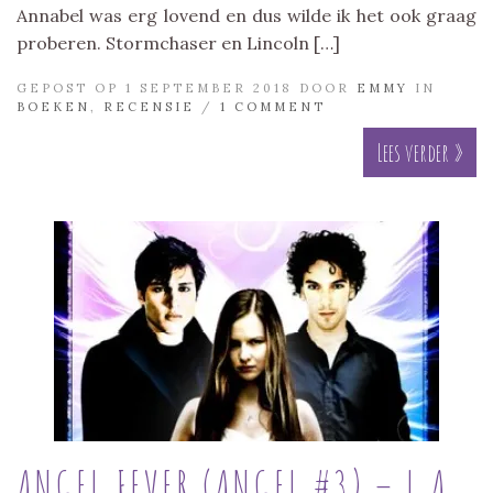
Annabel was erg lovend en dus wilde ik het ook graag
proberen. Stormchaser en Lincoln […]
GEPOST OP 1 SEPTEMBER 2018 DOOR
EMMY
IN
BOEKEN
,
RECENSIE
/
1 COMMENT
Lees verder »
ANGEL FEVER (ANGEL #3) – L.A.