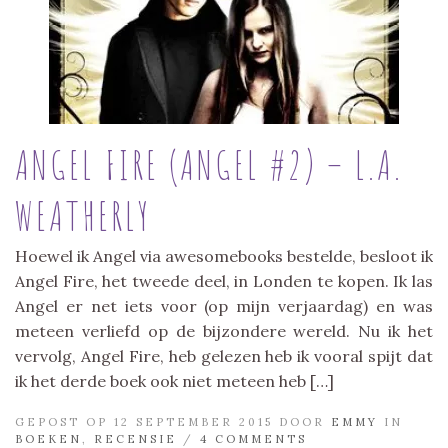
ANGEL FIRE (ANGEL #2) – L.A.
WEATHERLY
Hoewel ik Angel via awesomebooks bestelde, besloot ik
Angel Fire, het tweede deel, in Londen te kopen. Ik las
Angel er net iets voor (op mijn verjaardag) en was
meteen verliefd op de bijzondere wereld. Nu ik het
vervolg, Angel Fire, heb gelezen heb ik vooral spijt dat
ik het derde boek ook niet meteen heb […]
GEPOST OP 12 SEPTEMBER 2015 DOOR
EMMY
IN
BOEKEN
,
RECENSIE
/
4 COMMENTS