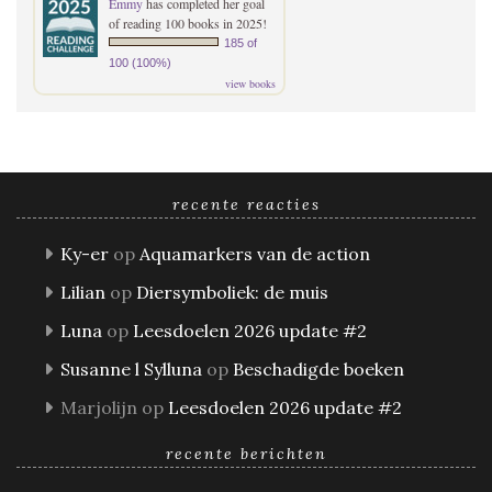
Emmy
has completed her goal
of reading 100 books in 2025!
185 of
100 (100%)
view books
recente reacties
Ky-er
op
Aquamarkers van de action
Lilian
op
Diersymboliek: de muis
Luna
op
Leesdoelen 2026 update #2
Susanne l Sylluna
op
Beschadigde boeken
Marjolijn
op
Leesdoelen 2026 update #2
recente berichten