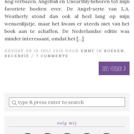
nog verbazen. Angelfall en Unearthly behoren tot mijn
favoriete boeken ever. De Angel-serie van L.A.
Weatherly stond dan ook al heel lang op mijn
wensenlijstje, maar het kwam er steeds niet van het
boek aan te schaffen. De Nederlandse editie was
minder interessant, omdat het […]
GEPOST OP 19 JULI 2015 DOOR
EMMY
IN
BOEKEN
,
RECENSIE
/
7 COMMENTS
Lees verder »
Enter
a
search
query
volg mij