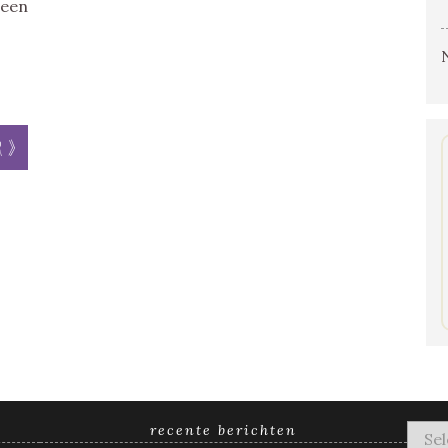
 een
R
r »
recente berichten