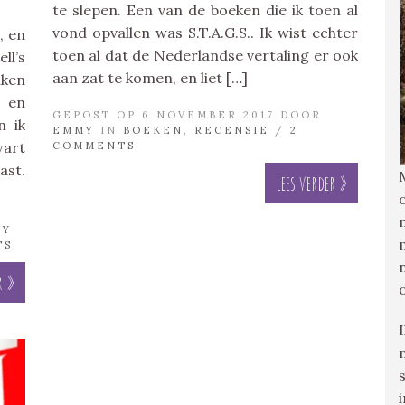
te slepen. Een van de boeken die ik toen al
vond opvallen was S.T.A.G.S.. Ik wist echter
, en
toen al dat de Nederlandse vertaling er ook
ll’s
aan zat te komen, en liet […]
nken
s en
GEPOST OP 6 NOVEMBER 2017 DOOR
n ik
EMMY
IN
BOEKEN
,
RECENSIE
/
2
art
COMMENTS
ast.
Lees verder »
MY
TS
r »