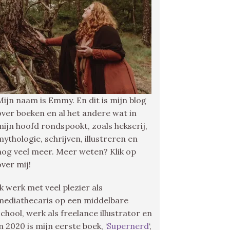
Mijn naam is Emmy. En dit is mijn blog
over boeken en al het andere wat in
mijn hoofd rondspookt, zoals hekserij,
mythologie, schrijven, illustreren en
nog veel meer. Meer weten? Klik op
over mij!
Ik werk met veel plezier als
mediathecaris op een middelbare
school, werk als freelance illustrator en
in 2020 is mijn eerste boek, ‘
Supernerd
‘,