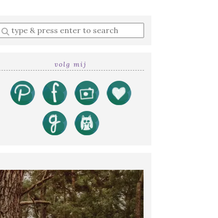
Enter
a
search
query
volg mij