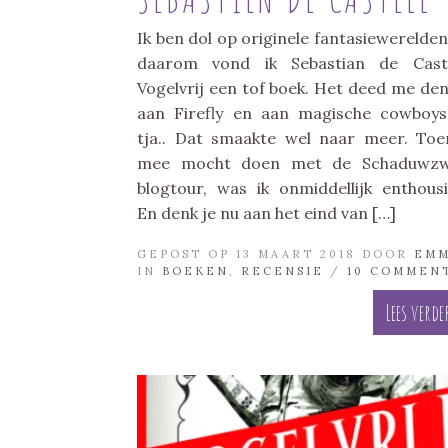
Ik ben dol op originele fantasiewerelden
daarom vond ik Sebastian de Caste
Vogelvrij een tof boek. Het deed me de
aan Firefly en aan magische cowboy
tja.. Dat smaakte wel naar meer. Toe
mee mocht doen met de Schaduwzw
blogtour, was ik onmiddellijk enthousi
En denk je nu aan het eind van […]
GEPOST OP 13 MAART 2018 DOOR
EM
IN
BOEKEN
,
RECENSIE
/
10 COMMEN
Lees verde