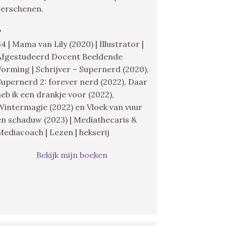
verschenen.
♥
34 | Mama van Lily (2020) | Illustrator |
Afgestudeerd Docent Beeldende
Vorming | Schrijver – Supernerd (2020),
Supernerd 2: forever nerd (2022), Daar
heb ik een drankje voor (2022),
Wintermagie (2022) en Vloek van vuur
en schaduw (2023) | Mediathecaris &
Mediacoach | Lezen | hekserij
Bekijk mijn boeken