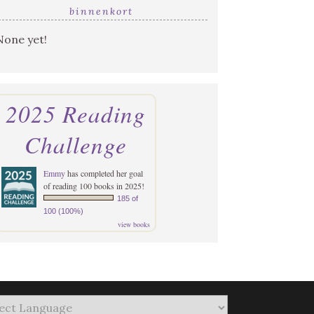
binnenkort
None yet!
2025 Reading
Challenge
Emmy
has completed her goal
of reading 100 books in 2025!
185 of
100 (100%)
view books