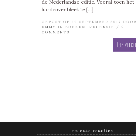
de Nederlandse editie. Vooral toen het
hardcover bleek te […]
GEPOST OP 29 SEPTEMBER 2017 DOO
EMMY
IN
BOEKEN
,
RECENSIE
/
5
COMMENTS
Lees verde
recente reacties