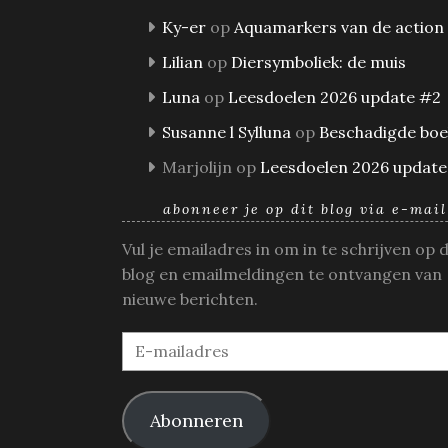
Ky-er
op
Aquamarkers van de action
Lilian
op
Diersymboliek: de muis
Luna
op
Leesdoelen 2026 update #2
Susanne l Sylluna
op
Beschadigde bo
Marjolijn
op
Leesdoelen 2026 update
abonneer je op dit blog via e-mail
Vul je emailadres in om in te schrijven op 
blog en emailmeldingen te ontvangen van
nieuwe berichten.
E-
mailadres
Abonneren