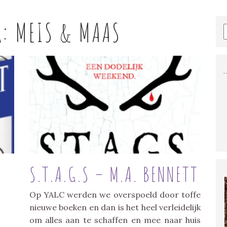
R:
MEIS & MAAS
S.T.A.G.S – M.A. BENNETT
Op YALC werden we overspoeld door toffe
nieuwe boeken en dan is het heel verleidelijk
om alles aan te schaffen en mee naar huis