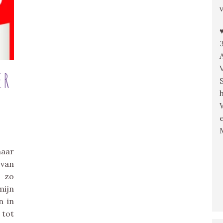
ER
naar
 van
 zo
mijn
n in
 tot