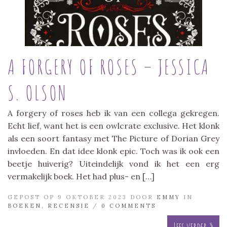
A FORGERY OF ROSES – JESSICA
S. OLSON
A forgery of roses heb ik van een collega gekregen.
Echt lief, want het is een owlcrate exclusive. Het klonk
als een soort fantasy met The Picture of Dorian Grey
invloeden. En dat idee klonk epic. Toch was ik ook een
beetje huiverig? Uiteindelijk vond ik het een erg
vermakelijk boek. Het had plus- en […]
GEPOST OP 9 OKTOBER 2023 DOOR
EMMY
IN
BOEKEN
,
RECENSIE
/
0 COMMENTS
Lees verder »