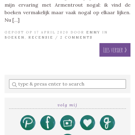
mijn ervaring met Armentrout nogal: ik vind de
boeken vermakelijk maar vaak nogal op elkaar lijken.
Nu […]
GEPOST OP 17 APRIL 2020 DOOR
EMMY
IN
BOEKEN
,
RECENSIE
/
2 COMMENTS
Lees verder »
Enter
a
search
query
volg mij