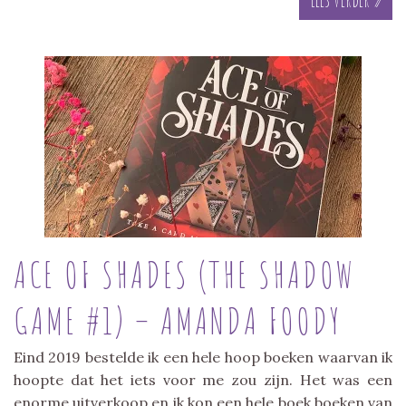
ACE OF SHADES (THE SHADOW
GAME #1) – AMANDA FOODY
Eind 2019 bestelde ik een hele hoop boeken waarvan ik
hoopte dat het iets voor me zou zijn. Het was een
enorme uitverkoop en ik kon een hele boek boeken van