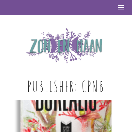
Togg
PUBLISHER:
CPNB