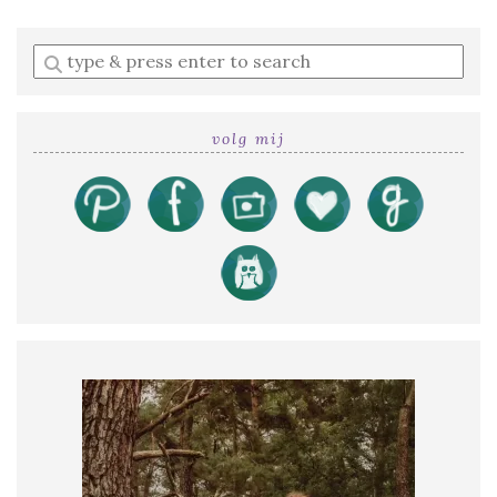
Enter
a
search
query
volg mij