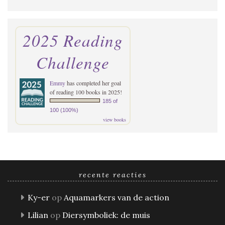
2025 Reading
Challenge
Emmy
has completed her goal
of reading 100 books in 2025!
185 of
100 (100%)
view books
recente reacties
Ky-er
op
Aquamarkers van de action
Lilian
op
Diersymboliek: de muis