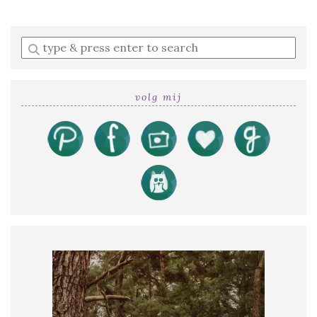
Enter
a
search
query
volg mij