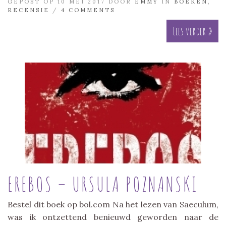
GEPOST OP 10 MEI 2017 DOOR
EMMY
IN
BOEKEN
,
RECENSIE
/
4 COMMENTS
Lees verder »
EREBOS – URSULA POZNANSKI
Bestel dit boek op bol.com Na het lezen van Saeculum,
was ik ontzettend benieuwd geworden naar de