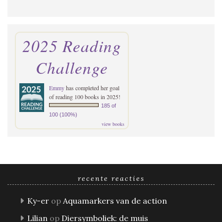
2025 Reading
Challenge
Emmy
has completed her goal
of reading 100 books in 2025!
185 of
100 (100%)
view books
recente reacties
Ky-er
op
Aquamarkers van de action
Lilian
op
Diersymboliek: de muis