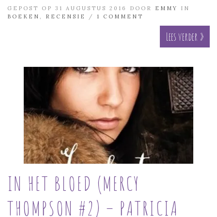
GEPOST OP 31 AUGUSTUS 2016 DOOR
EMMY
IN
BOEKEN
,
RECENSIE
/
1 COMMENT
Lees verder »
IN HET BLOED (MERCY
THOMPSON #2) – PATRICIA