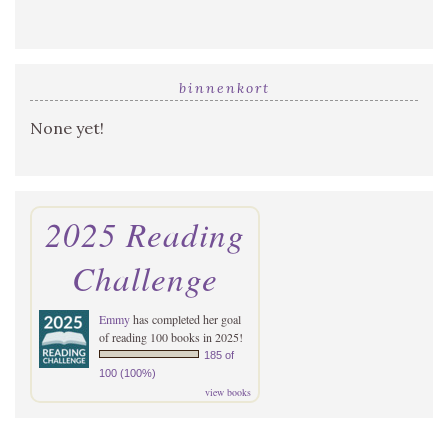
binnenkort
None yet!
2025 Reading
Challenge
Emmy
has completed her goal
of reading 100 books in 2025!
185 of
100 (100%)
view books