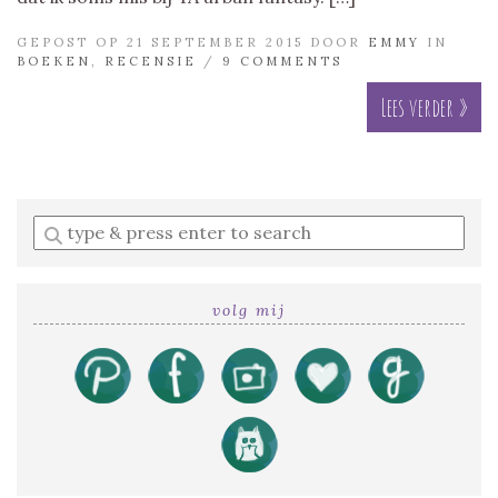
GEPOST OP 21 SEPTEMBER 2015 DOOR
EMMY
IN
BOEKEN
,
RECENSIE
/
9 COMMENTS
Lees verder »
Enter
a
search
query
volg mij