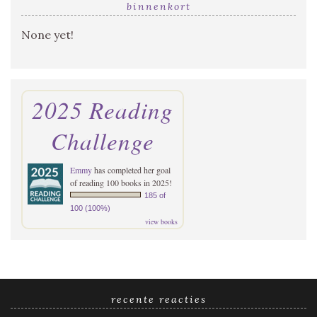
binnenkort
None yet!
2025 Reading
Challenge
Emmy
has completed her goal
of reading 100 books in 2025!
185 of
100 (100%)
view books
recente reacties