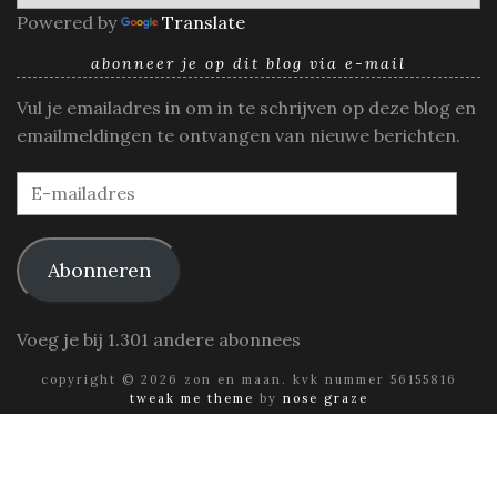
Powered by
Translate
abonneer je op dit blog via e-mail
Vul je emailadres in om in te schrijven op deze blog en
emailmeldingen te ontvangen van nieuwe berichten.
E-
mailadres
Abonneren
Voeg je bij 1.301 andere abonnees
copyright © 2026 zon en maan. kvk nummer 56155816
tweak me theme
by
nose graze