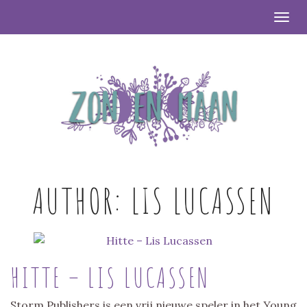
Togg
AUTHOR:
LIS LUCASSEN
HITTE – LIS LUCASSEN
Storm Publishers is een vrij nieuwe speler in het Young