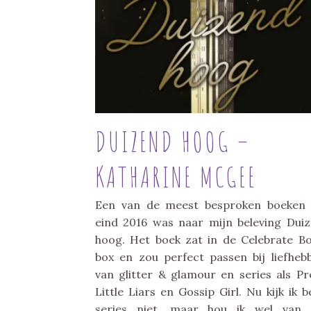
DUIZEND HOOG –
KATHARINE MCGEE
Een van de meest besproken boeken
eind 2016 was naar mijn beleving Dui
hoog. Het boek zat in de Celebrate B
box en zou perfect passen bij liefheb
van glitter & glamour en series als Pr
Little Liars en Gossip Girl. Nu kijk ik b
series niet, maar hou ik wel van 