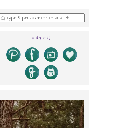
Enter
a
search
query
volg mij