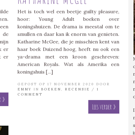
ilde
Het is toch wel een beetje guilty pleasure,
zen.
hoor: Young Adult boeken over
 een
koningshuizen. De drama is meestal om te
n de
smullen en daar kan ik enorm van genieten.
mijn
Katharine McGee, die je misschien kent van
k er
haar boek Duizend hoog, heeft nu ook een
k er
ya-drama met een kroon geschreven:
American Royals. Wat als Amerika een
koningshuis […]
GEPOST OP 17 NOVEMBER 2020 DOOR
EMMY
IN
BOEKEN
,
RECENSIE
/
1
COMMENT
r »
Lees verder »