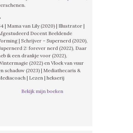
verschenen.
♥
34 | Mama van Lily (2020) | Illustrator |
Afgestudeerd Docent Beeldende
Vorming | Schrijver – Supernerd (2020),
Supernerd 2: forever nerd (2022), Daar
heb ik een drankje voor (2022),
Wintermagie (2022) en Vloek van vuur
en schaduw (2023) | Mediathecaris &
Mediacoach | Lezen | hekserij
Bekijk mijn boeken