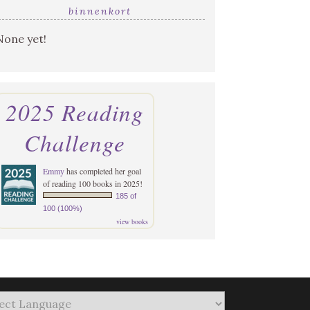
binnenkort
None yet!
2025 Reading
Challenge
Emmy
has completed her goal
of reading 100 books in 2025!
185 of
100 (100%)
view books