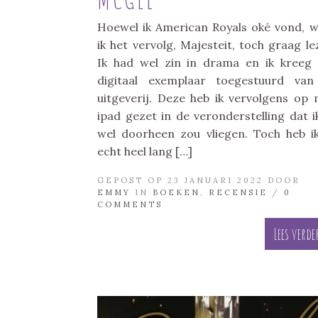
Hoewel ik American Royals oké vond, w
ik het vervolg, Majesteit, toch graag le
Ik had wel zin in drama en ik kreeg
digitaal exemplaar toegestuurd va
uitgeverij. Deze heb ik vervolgens op 
ipad gezet in de veronderstelling dat i
wel doorheen zou vliegen. Toch heb i
echt heel lang […]
GEPOST OP 23 JANUARI 2022 DOOR
EMMY
IN
BOEKEN
,
RECENSIE
/
0
COMMENTS
Lees verde