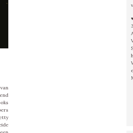
 van
zend
ooks
bers
etty
eide
een