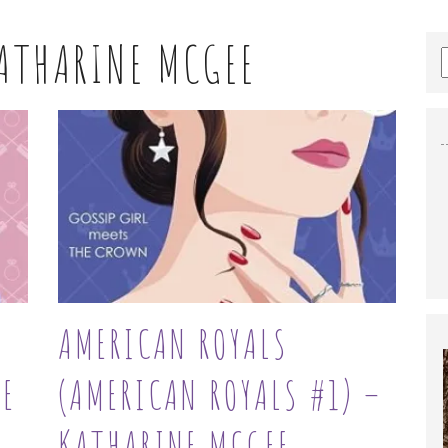
ATHARINE MCGEE
AMERICAN ROYALS
NE
(AMERICAN ROYALS #1) –
KATHARINE MCGEE