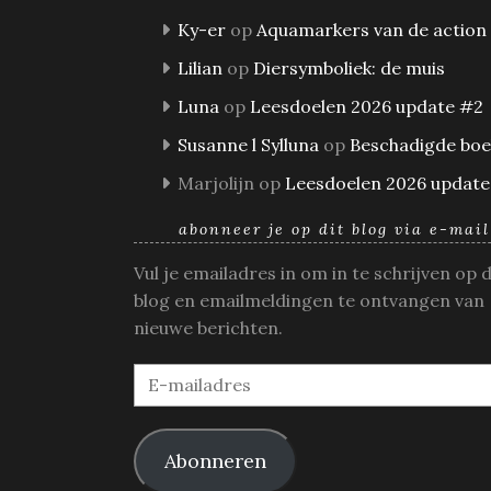
Ky-er
op
Aquamarkers van de action
Lilian
op
Diersymboliek: de muis
Luna
op
Leesdoelen 2026 update #2
Susanne l Sylluna
op
Beschadigde bo
Marjolijn
op
Leesdoelen 2026 update
abonneer je op dit blog via e-mail
Vul je emailadres in om in te schrijven op 
blog en emailmeldingen te ontvangen van
nieuwe berichten.
E-
mailadres
Abonneren