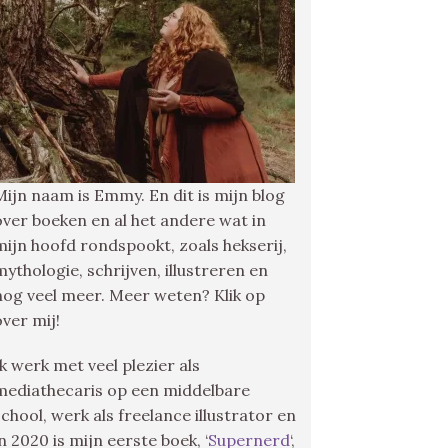
Mijn naam is Emmy. En dit is mijn blog
over boeken en al het andere wat in
mijn hoofd rondspookt, zoals hekserij,
mythologie, schrijven, illustreren en
nog veel meer. Meer weten? Klik op
over mij!
Ik werk met veel plezier als
mediathecaris op een middelbare
school, werk als freelance illustrator en
in 2020 is mijn eerste boek, ‘
Supernerd
‘,