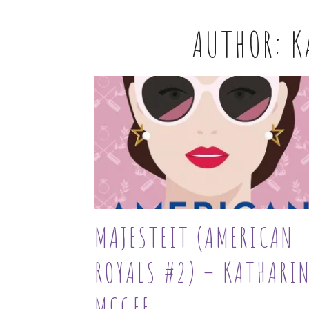
AUTHOR:
K
MAJESTEIT (AMERICAN
ROYALS #2) – KATHARI
MCGEE