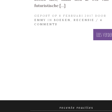
futuristische […]
GEPOST OP 8 FEBRUARI 2017 DOOR
EMMY
IN
BOEKEN
,
RECENSIE
/
4
COMMENTS
Lees verde
recente reacties