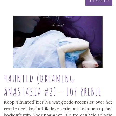
HAUNTED (DREAMING
ANASTASIA #2) – JOY PREBLE
Koop ‘Haunted’ hier Na wat goede recensies over het
eerste deel, besloot ik deze serie ook te kopen op het
boekenfestijn. Voor nog geen 10 euro een hele trilogie