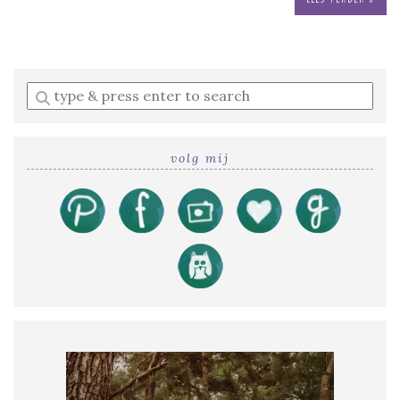
Enter
a
search
query
volg mij