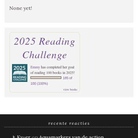
None yet!
2025 Reading
Challenge
Emmy
has completed her goal
of reading 100 books in 2025!
185 of
100 (100%)
view books
recente reacties
Ky-er
op
Aquamarkers van de action