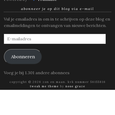
abonneer je op dit blog via e-mail
Vul je emailadres in om in te schrijven op deze blog en
emailmeldingen te ontvangen van nieuwe berichten.
E-
mailadres
Abonneren
Voeg je bij 1.301 andere abonnees
copyright © 2026 zon en maan. kvk nummer 56155816
tweak me theme
by
nose graze