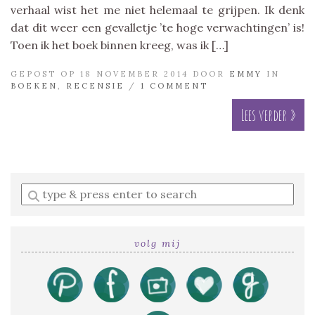
verhaal wist het me niet helemaal te grijpen. Ik denk
dat dit weer een gevalletje ’te hoge verwachtingen’ is!
Toen ik het boek binnen kreeg, was ik […]
GEPOST OP 18 NOVEMBER 2014 DOOR
EMMY
IN
BOEKEN
,
RECENSIE
/
1 COMMENT
Lees verder »
Enter
a
search
query
volg mij