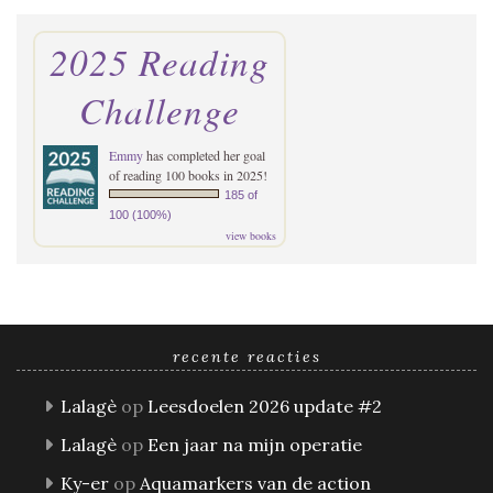
2025 Reading
Challenge
Emmy
has completed her goal
of reading 100 books in 2025!
185 of
100 (100%)
view books
recente reacties
Lalagè
op
Leesdoelen 2026 update #2
Lalagè
op
Een jaar na mijn operatie
Ky-er
op
Aquamarkers van de action