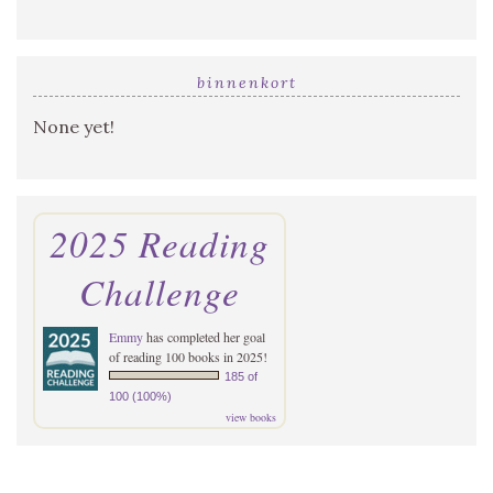
binnenkort
None yet!
2025 Reading
Challenge
Emmy
has completed her goal
of reading 100 books in 2025!
185 of
100 (100%)
view books