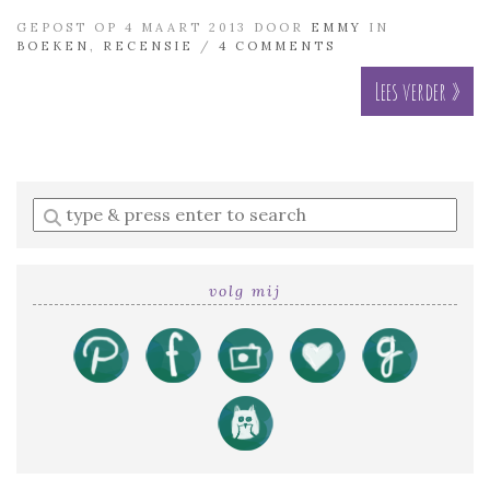
GEPOST OP 4 MAART 2013 DOOR
EMMY
IN
BOEKEN
,
RECENSIE
/
4 COMMENTS
Lees verder »
Enter
a
search
query
volg mij