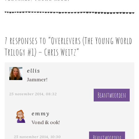
7 responses to “
Overlevers (The Young World
Trilogy #1) – Chris Weitz
”
ellis
Jammer!
Beantwoorden
25 november 2014, 08:32
emmy
Vond ik ook!
Beantwoorden
25 november 2014, 10:30