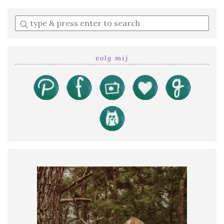
Enter
a
search
query
volg mij