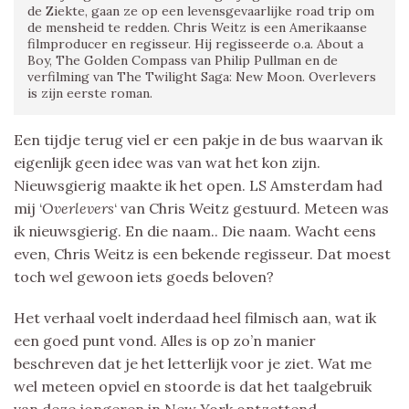
de Ziekte, gaan ze op een levensgevaarlijke road trip om
de mensheid te redden. Chris Weitz is een Amerikaanse
filmproducer en regisseur. Hij regisseerde o.a. About a
Boy, The Golden Compass van Philip Pullman en de
verfilming van The Twilight Saga: New Moon. Overlevers
is zijn eerste roman.
Een tijdje terug viel er een pakje in de bus waarvan ik
eigenlijk geen idee was van wat het kon zijn.
Nieuwsgierig maakte ik het open. LS Amsterdam had
mij ‘
Overlevers
‘ van Chris Weitz gestuurd. Meteen was
ik nieuwsgierig. En die naam.. Die naam. Wacht eens
even, Chris Weitz is een bekende regisseur. Dat moest
toch wel gewoon iets goeds beloven?
Het verhaal voelt inderdaad heel filmisch aan, wat ik
een goed punt vond. Alles is op zo’n manier
beschreven dat je het letterlijk voor je ziet. Wat me
wel meteen opviel en stoorde is dat het taalgebruik
van deze jongeren in New York ontzettend