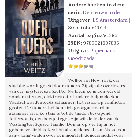
Andere boeken in deze
serie:
De nieuwe orde
Uitgever:
LS Amsterdam
|
30 oktober 2014
Aantal pagina's:
286
ISBN:
9789021807836
Uitgave:
Paperback
Goodreads
Welkom in New York, een
stad die wordt geleid door tieners. Zij zijn de overlevers
van een mysterieuze Ziekte. Nu leven ze in een wereld
zonder internet, elektriciteit of andere hulpmiddelen.
Voedsel wordt steeds schaarser, het risico op conflicten
groter. De tieners hebben zich georganiseerd in
stammen, en elke stam is tot de tanden bewapend.
Jefferson is, een beetje tegen zijn wil, de leider van de
Washington Square-familie. Donna, op wie hij in het
geheim verliefd is, kent hij al van kleins af aan. Als ze een
aanwijzing vinden over een mogelijk geneesmiddel voor