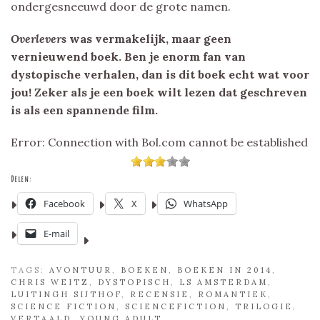
ondergesneeuwd door de grote namen.
Overlevers
was vermakelijk, maar geen
vernieuwend boek. Ben je enorm fan van
dystopische verhalen, dan is dit boek echt wat voor
jou! Zeker als je een boek wilt lezen dat geschreven
is als een spannende film.
Error: Connection with Bol.com cannot be established
Delen:
Facebook
X
WhatsApp
E-mail
TAGS:
AVONTUUR
,
BOEKEN
,
BOEKEN IN 2014
,
CHRIS WEITZ
,
DYSTOPISCH
,
LS AMSTERDAM
,
LUITINGH SIJTHOF
,
RECENSIE
,
ROMANTIEK
,
SCIENCE FICTION
,
SCIENCEFICTION
,
TRILOGIE
,
VERTAALD
,
YOUNG ADULT