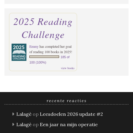
2025 Reading
Challenge
Emmy
has completed her goal
of reading 100 books in 2025!
185 of
100 (100%)
view books
recente reacties
Lalagè
op
Leesdoelen 2026 update #2
Lalagè
op
Een jaar na mijn operatie