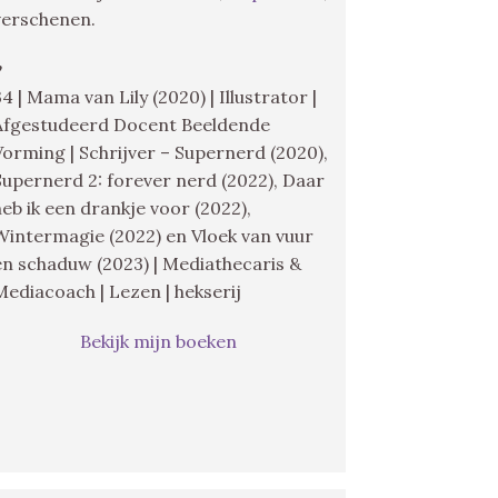
verschenen.
♥
34 | Mama van Lily (2020) | Illustrator |
Afgestudeerd Docent Beeldende
Vorming | Schrijver – Supernerd (2020),
Supernerd 2: forever nerd (2022), Daar
heb ik een drankje voor (2022),
Wintermagie (2022) en Vloek van vuur
en schaduw (2023) | Mediathecaris &
Mediacoach | Lezen | hekserij
Bekijk mijn boeken