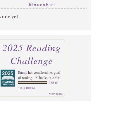
binnenkort
None yet!
2025 Reading
Challenge
Emmy
has completed her goal
of reading 100 books in 2025!
185 of
100 (100%)
view books