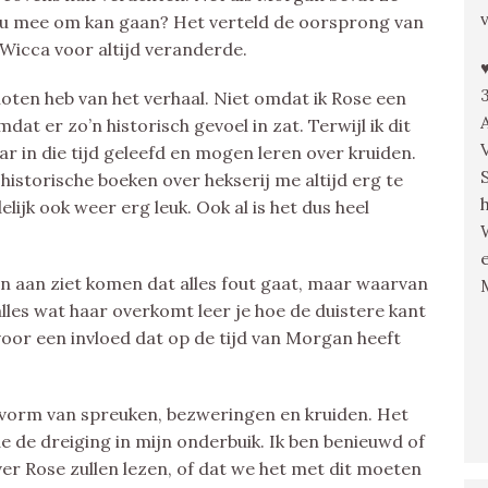
u mee om kan gaan? Het verteld de oorsprong van
Wicca voor altijd veranderde.
enoten heb van het verhaal. Niet omdat ik Rose een
at er zo’n historisch gevoel in zat. Terwijl ik dit
aar in die tijd geleefd en mogen leren over kruiden.
istorische boeken over hekserij me altijd erg te
lijk ook weer erg leuk. Ook al is het dus heel
n aan ziet komen dat alles fout gaat, maar waarvan
 alles wat haar overkomt leer je hoe de duistere kant
voor een invloed dat op de tijd van Morgan heeft
de vorm van spreuken, bezweringen en kruiden. Het
lde de dreiging in mijn onderbuik. Ik ben benieuwd of
er Rose zullen lezen, of dat we het met dit moeten