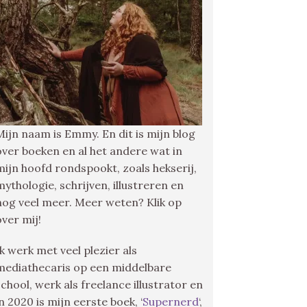
Mijn naam is Emmy. En dit is mijn blog
over boeken en al het andere wat in
mijn hoofd rondspookt, zoals hekserij,
mythologie, schrijven, illustreren en
nog veel meer. Meer weten? Klik op
over mij!
Ik werk met veel plezier als
mediathecaris op een middelbare
school, werk als freelance illustrator en
in 2020 is mijn eerste boek, ‘
Supernerd
‘,