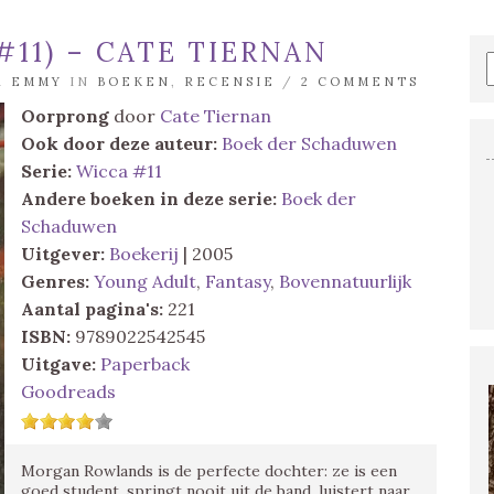
11) – CATE TIERNAN
R
EMMY
IN
BOEKEN
,
RECENSIE
/
2 COMMENTS
Oorprong
door
Cate Tiernan
Ook door deze auteur:
Boek der Schaduwen
Serie:
Wicca #11
Andere boeken in deze serie:
Boek der
Schaduwen
Uitgever:
Boekerij
| 2005
Genres:
Young Adult
,
Fantasy
,
Bovennatuurlijk
Aantal pagina's:
221
ISBN:
9789022542545
Uitgave:
Paperback
Goodreads
Morgan Rowlands is de perfecte dochter: ze is een
goed student, springt nooit uit de band, luistert naar