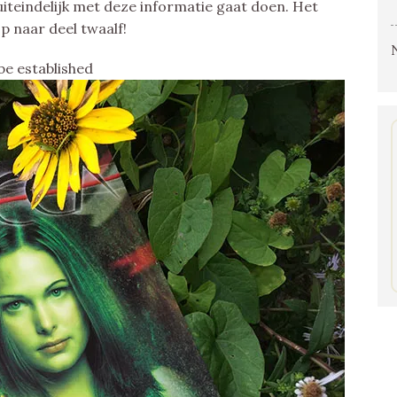
iteindelijk met deze informatie gaat doen. Het
 naar deel twaalf!
be established