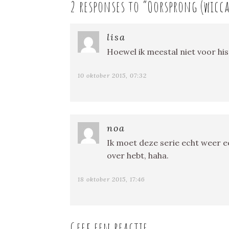
2 responses to “
Oorsprong (wicca
lisa
Hoewel ik meestal niet voor his
10 oktober 2015, 07:32
noa
Ik moet deze serie echt weer e
over hebt, haha.
18 oktober 2015, 17:46
Geef een reactie