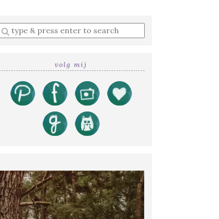
Enter
a
search
query
volg mij