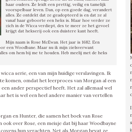
haar ouders. Ze leidt een prettig, veilig en tamelijk
voorspelbaar leven. Dan, op een goede dag, verandert
alles. Ze ontdekt dat ze geadopteerd is en dat ze al
vanaf haar geboorte een heks is. Maar hoe verder ze
zich in de Wicca verdiept, des te meer ze het gevoel
krijgt dat hekserij ook een duistere kant heeft.
Mijn naam is Rose McEwan. Het jaar is 1682. Een
voor een Woodbane. Maar nu ik mijn zielsverwant
 alles om hem bij me te houden. Heb meelij met de heks
 wicca serie, een van mijn huidige verslavingen. Ik
ie te komen, omdat het leerproces van Morgan al een
er een ander perspectief heeft. Het zal allemaal wel
 het is wel een heel andere manier van vertellen
rgan en Hunter, die samen het boek van Rose
an ook over Rose, een meisje dat bij haar Woodbayne
 covens hun verachten. Net als Morgan bevat ze