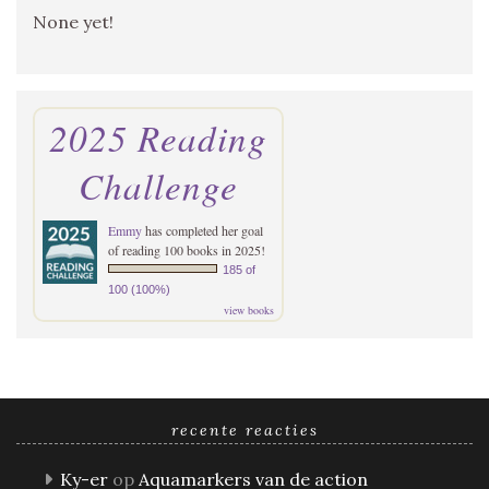
None yet!
2025 Reading
Challenge
Emmy
has completed her goal
of reading 100 books in 2025!
185 of
100 (100%)
view books
recente reacties
Ky-er
op
Aquamarkers van de action