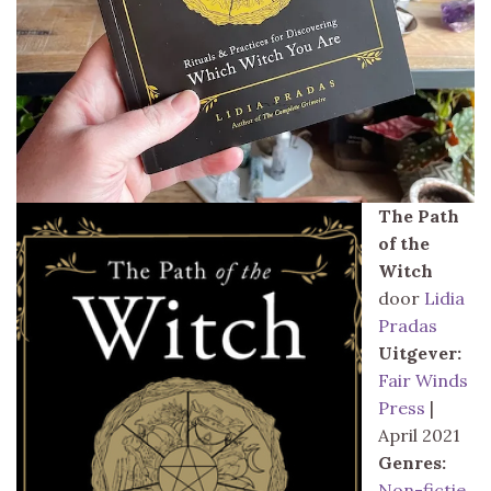
The Path
of the
Witch
door
Lidia
Pradas
Uitgever:
Fair Winds
Press
|
April 2021
Genres:
Non-fictie