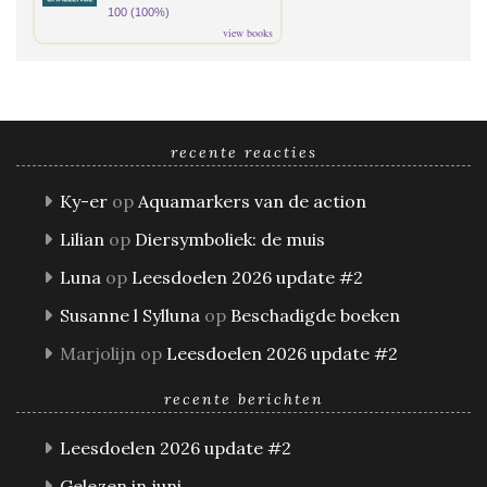
100 (100%)
view books
recente reacties
Ky-er
op
Aquamarkers van de action
Lilian
op
Diersymboliek: de muis
Luna
op
Leesdoelen 2026 update #2
Susanne l Sylluna
op
Beschadigde boeken
Marjolijn
op
Leesdoelen 2026 update #2
recente berichten
Leesdoelen 2026 update #2
Gelezen in juni