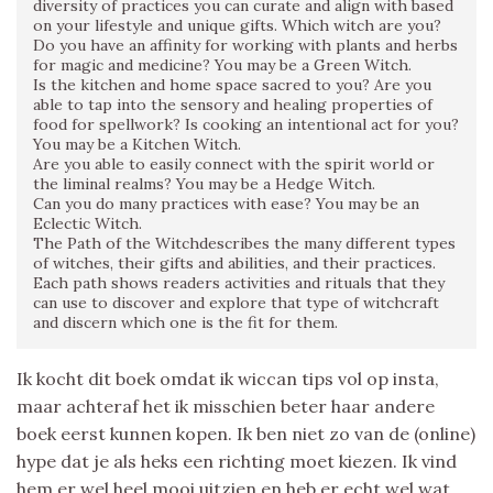
diversity of practices you can curate and align with based
on your lifestyle and unique gifts. Which witch are you?
Do you have an affinity for working with plants and herbs
for magic and medicine? You may be a Green Witch.
Is the kitchen and home space sacred to you? Are you
able to tap into the sensory and healing properties of
food for spellwork? Is cooking an intentional act for you?
You may be a Kitchen Witch.
Are you able to easily connect with the spirit world or
the liminal realms? You may be a Hedge Witch.
Can you do many practices with ease? You may be an
Eclectic Witch.
The Path of the Witchdescribes the many different types
of witches, their gifts and abilities, and their practices.
Each path shows readers activities and rituals that they
can use to discover and explore that type of witchcraft
and discern which one is the fit for them.
Ik kocht dit boek omdat ik wiccan tips vol op insta,
maar achteraf het ik misschien beter haar andere
boek eerst kunnen kopen. Ik ben niet zo van de (online)
hype dat je als heks een richting moet kiezen. Ik vind
hem er wel heel mooi uitzien en heb er echt wel wat