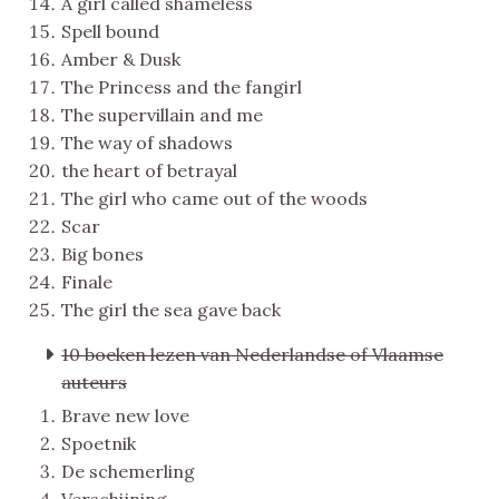
A girl called shameless
Spell bound
Amber & Dusk
The Princess and the fangirl
The supervillain and me
The way of shadows
the heart of betrayal
The girl who came out of the woods
Scar
Big bones
Finale
The girl the sea gave back
10 boeken lezen van Nederlandse of Vlaamse
auteurs
Brave new love
Spoetnik
De schemerling
Verschijning