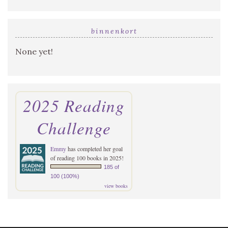
binnenkort
None yet!
2025 Reading
Challenge
Emmy
has completed her goal
of reading 100 books in 2025!
185 of
100 (100%)
view books