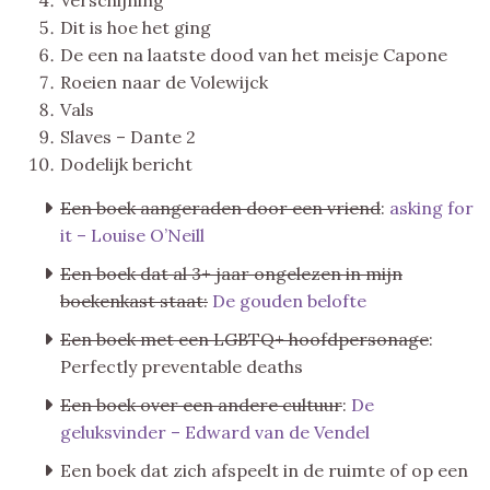
Dit is hoe het ging
De een na laatste dood van het meisje Capone
Roeien naar de Volewijck
Vals
Slaves – Dante 2
Dodelijk bericht
Een boek aangeraden door een vriend
:
asking for
it – Louise O’Neill
Een boek dat al 3+ jaar ongelezen in mijn
boekenkast staat:
De gouden belofte
Een boek met een LGBTQ+ hoofdpersonage
:
Perfectly preventable deaths
Een boek over een andere cultuur
:
De
geluksvinder – Edward van de Vendel
Een boek dat zich afspeelt in de ruimte of op een