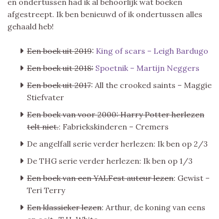
en ondertussen had ik al behoorlijk wat boeken
afgestreept. Ik ben benieuwd of ik ondertussen alles
gehaald heb!
Een boek uit 2019
:
King of scars – Leigh Bardugo
Een boek uit 2018:
Spoetnik – Martijn Neggers
Een boek uit 2017
: All the crooked saints – Maggie
Stiefvater
Een boek van voor 2000: Harry Potter herlezen
telt niet.
: Fabriekskinderen – Cremers
De angelfall serie verder herlezen: Ik ben op 2/3
De THG serie verder herlezen: Ik ben op 1/3
Een boek van een YALFest auteur lezen
: Gewist –
Teri Terry
Een klassieker lezen
: Arthur, de koning van eens