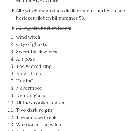
en ooit -T.H. White
Alle witch magazines die ik nog niet herlezen heb,
herlezen: ik ben bij nummer 53.
25 Engelse boeken lezen:
wind witch
City of ghosts
Sweet black waves
Art boss
The wicked king
King of scars
Hex hall
Nevermoor
Demon glass
All the crooked saints
Two dark reigns
The surface breaks
Warrior of the wilds