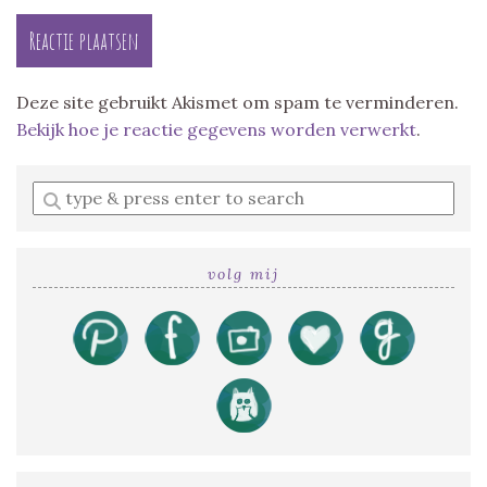
Deze site gebruikt Akismet om spam te verminderen.
Bekijk hoe je reactie gegevens worden verwerkt
.
Enter
a
search
query
volg mij