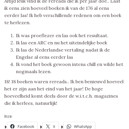
Altijd leuk vind ik de rereads die ik per jaar doe.. Laat
ik eens zien hoeveel boeken ik van de 176 al eens
eerder las! Ik heb verschillende redenen om een boek
te herlezen.
Ik was proeflezer en las ook het resultaat.
Ik las een ARC en nu het uiteindelijke boek
Ik las de Nederlandse vertaling nadat ik de
Engelse al eens eerder las
Ik vond het boek gewoon intens chill en wilde het
nogmaals lezen.
18! 18 boeken waren rereads.. Ik ben benieuwd hoeveel
het er zijn aan het eind van het jaar! De hoge
hoeveelheid komt deels door de w.i.t.c.h. magazines
die ik herlees, natuurlijk!
Delen:
Facebook
X
WhatsApp