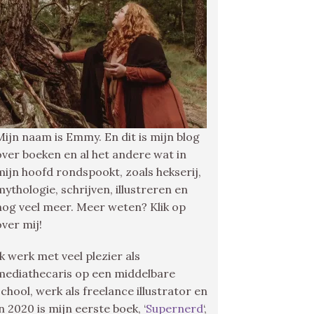
Mijn naam is Emmy. En dit is mijn blog
over boeken en al het andere wat in
mijn hoofd rondspookt, zoals hekserij,
mythologie, schrijven, illustreren en
nog veel meer. Meer weten? Klik op
over mij!
Ik werk met veel plezier als
mediathecaris op een middelbare
school, werk als freelance illustrator en
in 2020 is mijn eerste boek, ‘
Supernerd
‘,