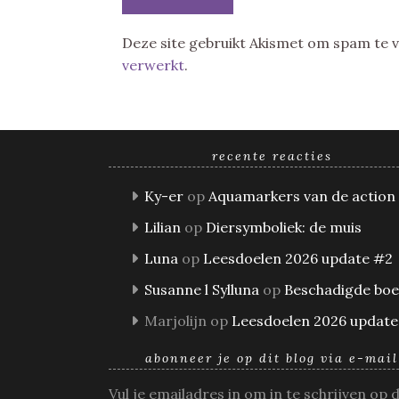
Deze site gebruikt Akismet om spam te
verwerkt
.
recente reacties
Ky-er
op
Aquamarkers van de action
Lilian
op
Diersymboliek: de muis
Luna
op
Leesdoelen 2026 update #2
Susanne l Sylluna
op
Beschadigde bo
Marjolijn
op
Leesdoelen 2026 update
abonneer je op dit blog via e-mail
Vul je emailadres in om in te schrijven op 