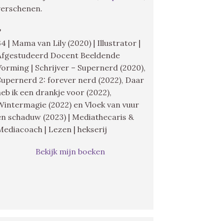
verschenen.
♥
34 | Mama van Lily (2020) | Illustrator |
Afgestudeerd Docent Beeldende
Vorming | Schrijver – Supernerd (2020),
Supernerd 2: forever nerd (2022), Daar
heb ik een drankje voor (2022),
Wintermagie (2022) en Vloek van vuur
en schaduw (2023) | Mediathecaris &
Mediacoach | Lezen | hekserij
Bekijk mijn boeken