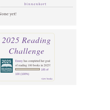
binnenkort
None yet!
2025 Reading
Challenge
Emmy
has completed her goal
of reading 100 books in 2025!
185 of
100 (100%)
view books