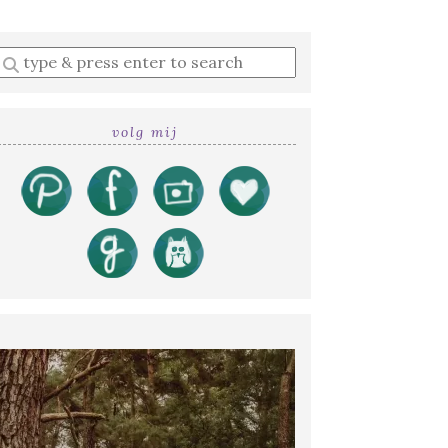
Enter
a
search
query
volg mij