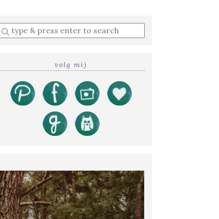
Enter
a
search
query
volg mij