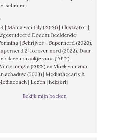
verschenen.
♥
34 | Mama van Lily (2020) | Illustrator |
Afgestudeerd Docent Beeldende
Vorming | Schrijver – Supernerd (2020),
Supernerd 2: forever nerd (2022), Daar
heb ik een drankje voor (2022),
Wintermagie (2022) en Vloek van vuur
en schaduw (2023) | Mediathecaris &
Mediacoach | Lezen | hekserij
Bekijk mijn boeken