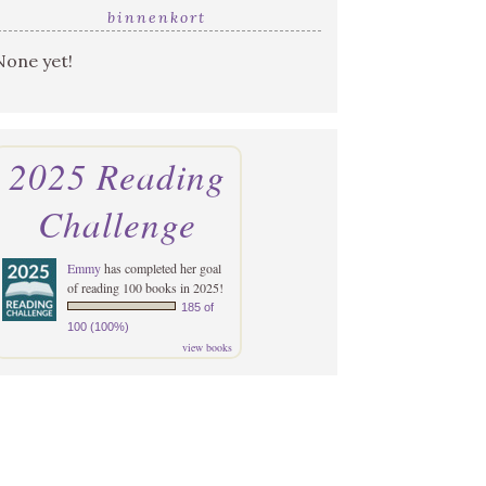
binnenkort
None yet!
2025 Reading
Challenge
Emmy
has completed her goal
of reading 100 books in 2025!
185 of
100 (100%)
view books