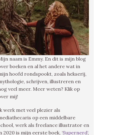
Mijn naam is Emmy. En dit is mijn blog
over boeken en al het andere wat in
mijn hoofd rondspookt, zoals hekserij,
mythologie, schrijven, illustreren en
nog veel meer. Meer weten? Klik op
over mij!
Ik werk met veel plezier als
mediathecaris op een middelbare
school, werk als freelance illustrator en
in 2020 is mijn eerste boek, ‘
Supernerd
‘,