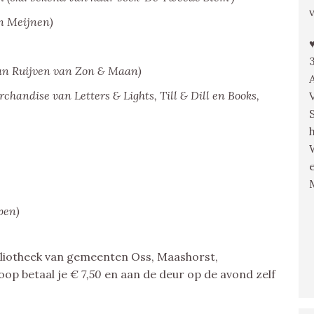
in Meijnen)
an Ruijven van Zon & Maan)
handise van Letters & Lights, Till & Dill en Books,
pen)
ibliotheek van gemeenten Oss, Maashorst,
oop betaal je
€ 7,50
en aan de deur op de avond zelf