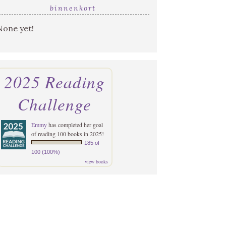
binnenkort
None yet!
2025 Reading
Challenge
Emmy
has completed her goal
of reading 100 books in 2025!
185 of
100 (100%)
view books