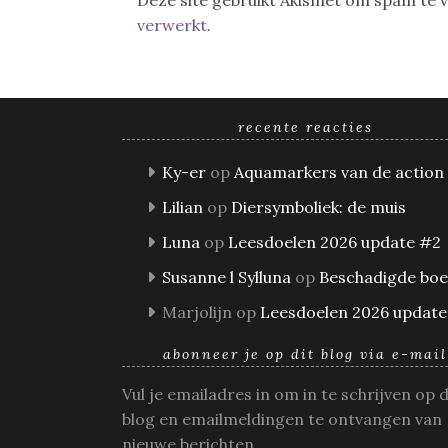
Deze site gebruikt Akismet om spam te
verwerkt
.
recente reacties
Ky-er
op
Aquamarkers van de action
Lilian
op
Diersymboliek: de muis
Luna
op
Leesdoelen 2026 update #2
Susanne l Sylluna
op
Beschadigde bo
Marjolijn
op
Leesdoelen 2026 update
abonneer je op dit blog via e-mail
Vul je emailadres in om in te schrijven op 
blog en emailmeldingen te ontvangen van
nieuwe berichten.