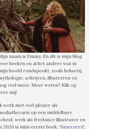
Mijn naam is Emmy. En dit is mijn blog
over boeken en al het andere wat in
mijn hoofd rondspookt, zoals hekserij,
mythologie, schrijven, illustreren en
nog veel meer. Meer weten? Klik op
over mij!
Ik werk met veel plezier als
mediathecaris op een middelbare
school, werk als freelance illustrator en
in 2020 is mijn eerste boek, ‘
Supernerd
‘,