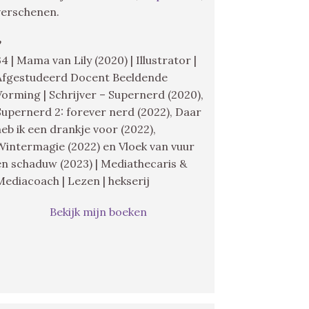
verschenen.
♥
34 | Mama van Lily (2020) | Illustrator |
Afgestudeerd Docent Beeldende
Vorming | Schrijver – Supernerd (2020),
Supernerd 2: forever nerd (2022), Daar
heb ik een drankje voor (2022),
Wintermagie (2022) en Vloek van vuur
en schaduw (2023) | Mediathecaris &
Mediacoach | Lezen | hekserij
Bekijk mijn boeken