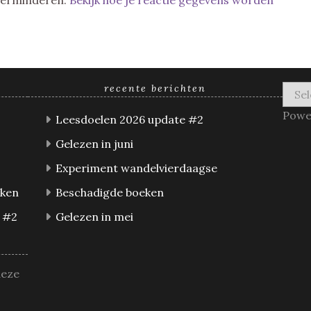
 verminderen.
Bekijk hoe je reactie gegevens worden
recente berichten
Powe
Leesdoelen 2026 update #2
Gelezen in juni
Experiment wandelvierdaagse
eken
Beschadigde boeken
 #2
Gelezen in mei
deze