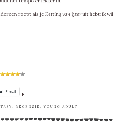
udt het tempo er lekker in.
edereen roept als je
Ketting van ijzer
uit hebt: ik wil
E-mail
TASY
,
RECENSIE
,
YOUNG ADULT