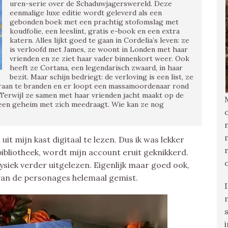
uren-serie over de Schaduwjagerswereld. Deze
eenmalige luxe editie wordt geleverd als een
gebonden boek met een prachtig stofomslag met
koudfolie, een leeslint, gratis e-book en een extra
katern. Alles lijkt goed te gaan in Cordelia’s leven: ze
is verloofd met James, ze woont in Londen met haar
vrienden en ze ziet haar vader binnenkort weer. Ook
heeft ze Cortana, een legendarisch zwaard, in haar
bezit. Maar schijn bedriegt: de verloving is een list, ze
eraan te branden en er loopt een massamoordenaar rond
Terwijl ze samen met haar vrienden jacht maakt op de
een geheim met zich meedraagt. Wie kan ze nog
it mijn kast digitaal te lezen. Dus ik was lekker
bibliotheek, wordt mijn account eruit geknikkerd.
siek verder uitgelezen. Eigenlijk maar goed ook,
s van de personages helemaal gemist.