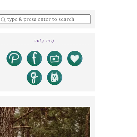
Enter
a
search
query
volg mij