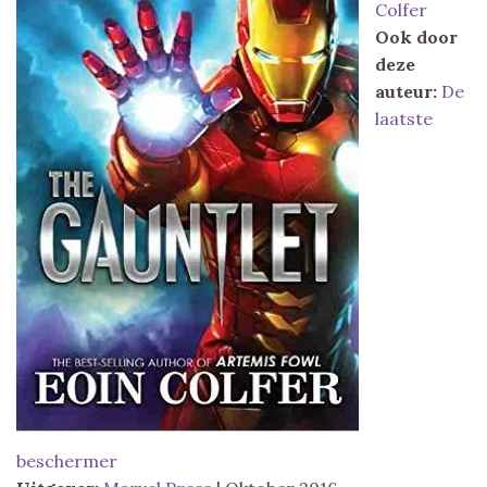
Colfer
Ook door
deze
auteur:
De
laatste
beschermer