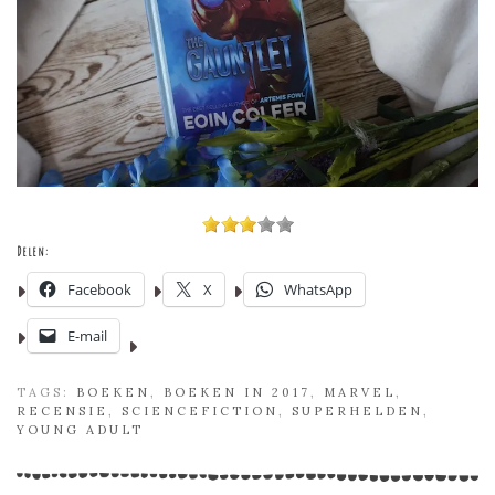
Delen:
Facebook
X
WhatsApp
E-mail
TAGS:
BOEKEN
,
BOEKEN IN 2017
,
MARVEL
,
RECENSIE
,
SCIENCEFICTION
,
SUPERHELDEN
,
YOUNG ADULT