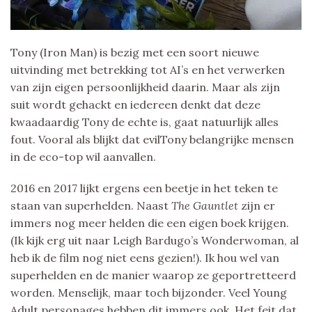
Tony (Iron Man) is bezig met een soort nieuwe
uitvinding met betrekking tot AI’s en het verwerken
van zijn eigen persoonlijkheid daarin. Maar als zijn
suit wordt gehackt en iedereen denkt dat deze
kwaadaardig Tony de echte is, gaat natuurlijk alles
fout. Vooral als blijkt dat evilTony belangrijke mensen
in de eco-top wil aanvallen.
2016 en 2017 lijkt ergens een beetje in het teken te
staan van superhelden. Naast
The Gauntlet
zijn er
immers nog meer helden die een eigen boek krijgen.
(Ik kijk erg uit naar Leigh Bardugo’s Wonderwoman, al
heb ik de film nog niet eens gezien!). Ik hou wel van
superhelden en de manier waarop ze geportretteerd
worden. Menselijk, maar toch bijzonder. Veel Young
Adult personages hebben dit immers ook. Het feit dat