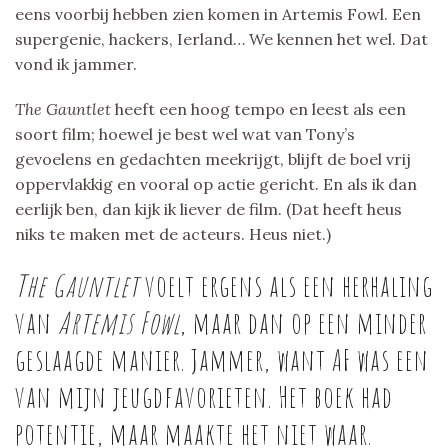
eens voorbij hebben zien komen in Artemis Fowl. Een
supergenie, hackers, Ierland… We kennen het wel. Dat
vond ik jammer.
The Gauntlet
heeft een hoog tempo en leest als een
soort film; hoewel je best wel wat van Tony’s
gevoelens en gedachten meekrijgt, blijft de boel vrij
oppervlakkig en vooral op actie gericht. En als ik dan
eerlijk ben, dan kijk ik liever de film. (Dat heeft heus
niks te maken met de acteurs. Heus niet.)
The Gauntlet
voelt ergens als een herhaling
van
Artemis Fowl
, maar dan op een minder
geslaagde manier. Jammer, want AF was een
van mijn jeugdfavorieten. Het boek had
potentie, maar maakte het niet waar.