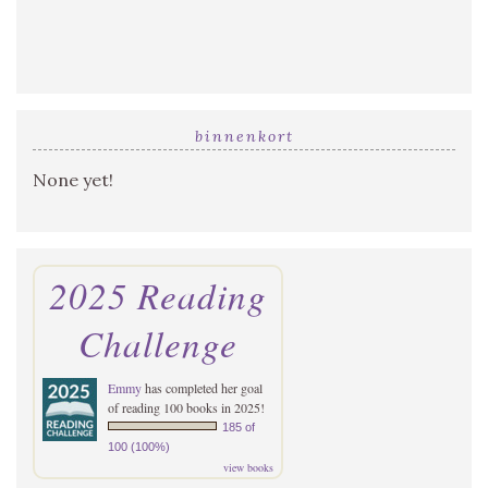
binnenkort
None yet!
2025 Reading
Challenge
Emmy
has completed her goal
of reading 100 books in 2025!
185 of
100 (100%)
view books