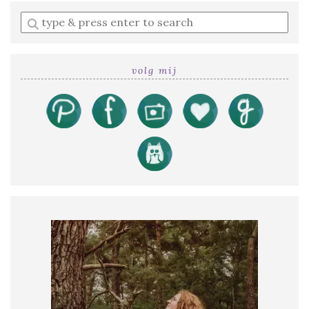
Enter
a
search
query
volg mij