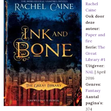
Rachel
Caine
Ook door
deze
auteur:
Paper and
fire
Serie:
The
Great
Library #1
Uitgever:
NAL
| April
2016
Genres:
Fantasy
Aantal
pagina's:
374