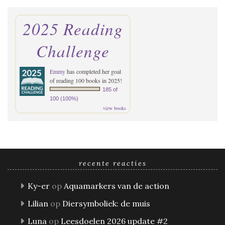
2025 Reading
Challenge
Emmy
has completed her goal
of reading 100 books in 2025!
185 of
100 (100%)
view books
recente reacties
Ky-er
op
Aquamarkers van de action
Lilian
op
Diersymboliek: de muis
Luna
op
Leesdoelen 2026 update #2