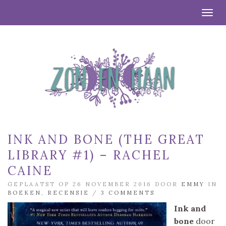
Togg
INK AND BONE (THE GREAT
LIBRARY #1) – RACHEL
CAINE
GEPLAATST OP 26 NOVEMBER 2016 DOOR
EMMY
IN
BOEKEN
,
RECENSIE
/
3 COMMENTS
Ink and
bone
door