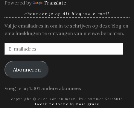
Powered by
Translate
abonneer je op dit blog via e-mail
Vul je emailadres in om in te schrijven op deze blog en
emailmeldingen te ontvangen van nieuwe berichten.
E-
mailadres
Abonneren
Voeg je bij 1.301 andere abonnees
copyright © 2026 zon en maan. kvk nummer 56155816
tweak me theme
by
nose graze