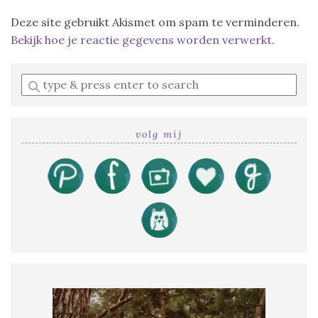
Deze site gebruikt Akismet om spam te verminderen.
Bekijk hoe je reactie gegevens worden verwerkt
.
Enter
a
search
query
volg mij