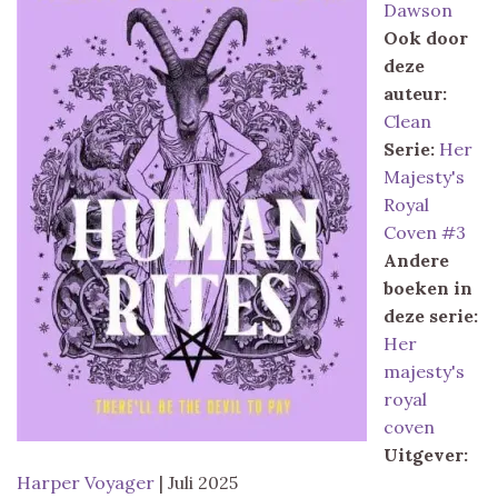
Dawson
Ook door
deze
auteur:
Clean
Serie:
Her
Majesty's
Royal
Coven #3
Andere
boeken in
deze serie:
Her
majesty's
royal
coven
Uitgever:
Harper Voyager
| Juli 2025