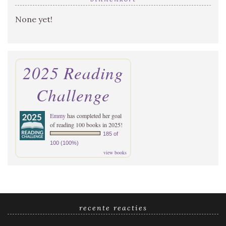
None yet!
2025 Reading
Challenge
Emmy
has completed her goal
of reading 100 books in 2025!
185 of
100 (100%)
view books
recente reacties