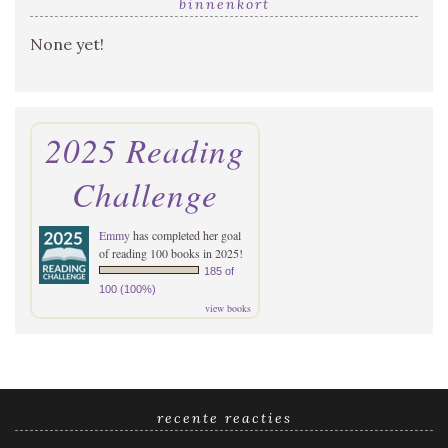
binnenkort
None yet!
2025 Reading
Challenge
Emmy
has completed her goal
of reading 100 books in 2025!
185 of
100 (100%)
view books
recente reacties