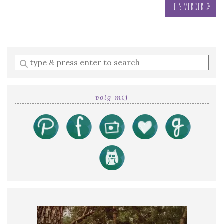
Lees verder »
Enter
a
search
query
volg mij