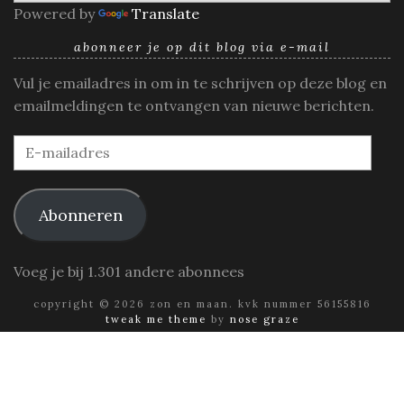
Powered by
Translate
abonneer je op dit blog via e-mail
Vul je emailadres in om in te schrijven op deze blog en
emailmeldingen te ontvangen van nieuwe berichten.
E-
mailadres
Abonneren
Voeg je bij 1.301 andere abonnees
copyright © 2026 zon en maan. kvk nummer 56155816
tweak me theme
by
nose graze