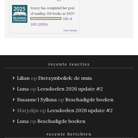
Emmy
has completed her goal
of reading 100 books in 2025!
185 of
100 (100%)
view books
recente reacties
Lilian
op
Diersymboliek: de muis
Luna
op
Leesdoelen 2026 update #2
Susanne l Sylluna
op
Beschadigde boeken
Marjolijn
op
Leesdoelen 2026 update #2
Luna
op
Beschadigde boeken
recente berichten