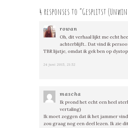
4 responses to “
Gesplitst (Unwin
rowan
Oh, dit verhaal lijkt me echt h
achterblijft.. Dat vind ik perso
TBR lijstje, omdat ik gek ben op dysto
24 juni 2015, 21:52
mascha
Ik pvond het echt een heel ster
vertaling)
Ik moet zeggen dat ik het jammer vind 
zou graag nog een deel lezen. Ik zie di