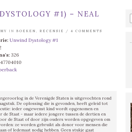
DYSTOLOGY #1) – NEAL
MMY
IN
BOEKEN
,
RECENSIE
/
4 COMMENTS
rie:
Unwind Dystology #1
2
na's:
326
47704010
perback
geroorlog in de Verenigde Staten is uitgevochten rond
agstuk. De oplossing die is gevonden, heeft geleid tot
xecutie: ieder ongewenst kind wordt opgenomen en
 de Staat - maar iedere jongere tussen de dertien en
door de Staat of door zijn ouders worden opgegeven om
e worden: ze worden gebruikt als donor voor mensen die
aan of ledemaat nodig hebben. Geen stukje gaat