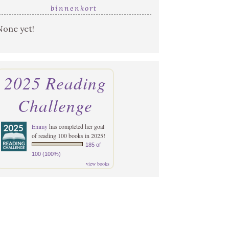
binnenkort
None yet!
2025 Reading
Challenge
Emmy
has completed her goal
of reading 100 books in 2025!
185 of
100 (100%)
view books