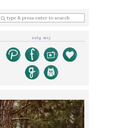
Enter
a
search
query
volg mij