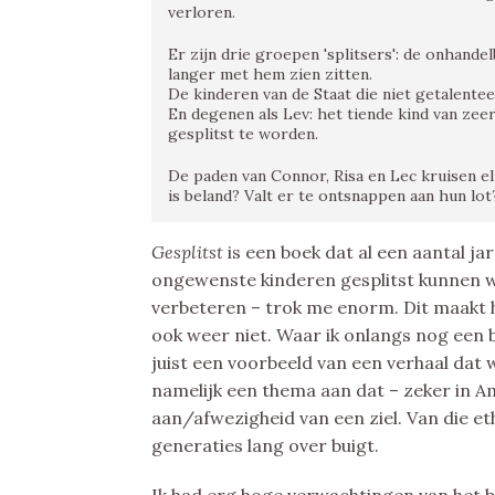
verloren.
Er zijn drie groepen 'splitsers': de onhande
langer met hem zien zitten.
De kinderen van de Staat die niet getalente
En degenen als Lev: het tiende kind van zee
gesplitst te worden.
De paden van Connor, Risa en Lec kruisen elka
is beland? Valt er te ontsnappen aan hun lot
Gesplitst
is een boek dat al een aantal ja
ongewenste kinderen gesplitst kunnen w
verbeteren – trok me enorm. Dit maakt 
ook weer niet. Waar ik onlangs nog een be
juist een voorbeeld van een verhaal dat w
namelijk een thema aan dat – zeker in Am
aan/afwezigheid van een ziel. Van die et
generaties lang over buigt.