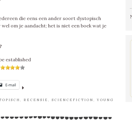
edereen die eens een ander soort dystopisch
 wel om je aandacht; het is niet een boek wat je
?
be established
E-mail
TOPISCH
,
RECENSIE
,
SCIENCEFICTION
,
YOUNG