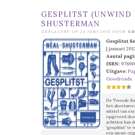
GESPLITST (UNWIND 
SHUSTERMAN
GEPLAATST OP 24 JUNI 2015 DOOR
E
Gesplitst
Se
| januari 201
Aantal pagi
ISBN:
97890
Uitgave:
Pa
Goodreads
De Tweede Bur
het abortusvra
uitstel van e
opgevoed door
achttien kan 
'gesplitst' t
een nieuw org