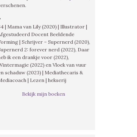
verschenen.
♥
34 | Mama van Lily (2020) | Illustrator |
Afgestudeerd Docent Beeldende
Vorming | Schrijver – Supernerd (2020),
Supernerd 2: forever nerd (2022), Daar
heb ik een drankje voor (2022),
Wintermagie (2022) en Vloek van vuur
en schaduw (2023) | Mediathecaris &
Mediacoach | Lezen | hekserij
Bekijk mijn boeken