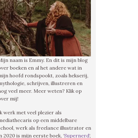
Mijn naam is Emmy. En dit is mijn blog
over boeken en al het andere wat in
mijn hoofd rondspookt, zoals hekserij,
mythologie, schrijven, illustreren en
nog veel meer. Meer weten? Klik op
over mij!
Ik werk met veel plezier als
mediathecaris op een middelbare
school, werk als freelance illustrator en
in 2020 is mijn eerste boek, ‘
Supernerd
‘,