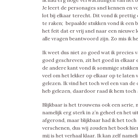
Ik had erg hoge verwachtingen van het 
Je leert de personages snel kennen en v
lot bij elkaar terecht. Dit vond ik pretti
te raken; bepaalde stukken vond ik een 
het feit dat er vrij snel naar een nieuwe
alle vragen beantwoord zijn. Zo mis ik het
Ik weet dus niet zo goed wat ik precies 
goed geschreven, zit het goed in elkaar 
de andere kant vond ik sommige stukke
veel om het lekker op elkaar op te laten v
gelezen. Ik vind het toch wel een van de 
heb gelezen, daardoor raad ik hem toch 
Blijkbaar is het trouwens ook een serie, m
namelijk erg sterk in z’n geheel en het u
afgerond, maar blijkbaar had ik het toch 
verschenen, dus wij zouden het boek hier
mij is het verhaal klaar. Ik kan zelf name