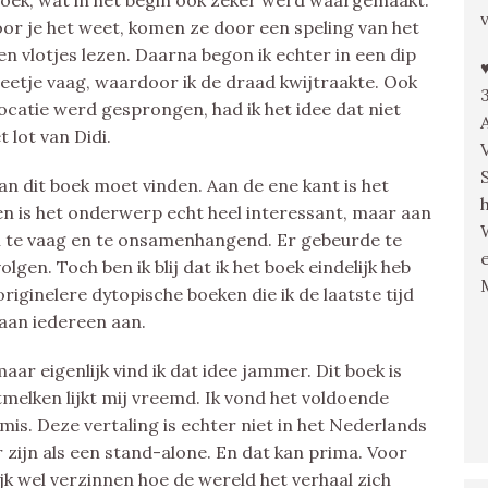
boek, wat in het begin ook zeker werd waargemaakt.
oor je het weet, komen ze door een speling van het
g en vlotjes lezen. Daarna begon ik echter in een dip
beetje vaag, waardoor ik de draad kwijtraakte. Ook
 locatie werd gesprongen, had ik het idee dat niet
 lot van Didi.
van dit boek moet vinden. Aan de ene kant is het
en is het onderwerp echt heel interessant, maar aan
n te vaag en te onsamenhangend. Er gebeurde te
olgen. Toch ben ik blij dat ik het boek eindelijk heb
originelere dytopische boeken die ik de laatste tijd
aan iedereen aan.
aar eigenlijk vind ik dat idee jammer. Dit boek is
itmelken lijkt mij vreemd. Ik vond het voldoende
mis. Deze vertaling is echter niet in het Nederlands
 zijn als een stand-alone. En dat kan prima. Voor
lijk wel verzinnen hoe de wereld het verhaal zich