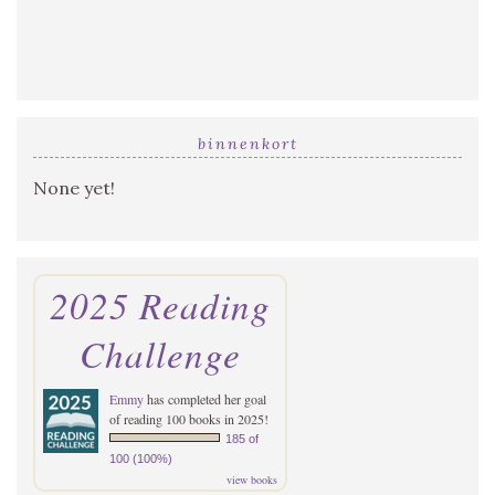
binnenkort
None yet!
2025 Reading
Challenge
Emmy
has completed her goal
of reading 100 books in 2025!
185 of
100 (100%)
view books