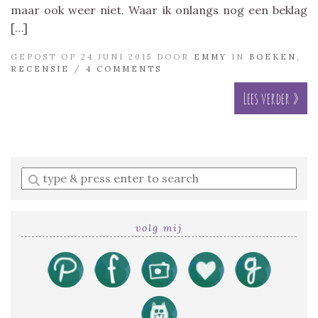
maar ook weer niet. Waar ik onlangs nog een beklag
[…]
GEPOST OP 24 JUNI 2015 DOOR
EMMY
IN
BOEKEN
,
RECENSIE
/
4 COMMENTS
Lees verder »
Enter
a
search
query
volg mij