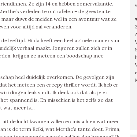
riendinnen. Ze zijn 14 en hebben zomervakantie.
erthe’s verleden te ontrafelen – de geesten te
, maar duwt de meiden wel in een avontuur wat ze
ven voor altijd zal veranderen.
de leeftijd. Hilda heeft een heel actuele manier van
idelijk verhaal maakt. Jongeren zullen zich er in
rden, krijgen ze meteen een boodschap mee:
odschap heel duidelijk overkomen. De gevolgen zijn
at het meteen een creepy thriller wordt. Ik heb er
iri dingen leuk vindt. Ik denk ook dat als je er
 het spannend is. En misschien is het zelfs zo dat
et wat meer is…
 uit de lucht kwamen vallen en misschien wat meer
an is de term Reiki, wat Merthe’s tante doet. Prima,
voor een toegevoegde waarde zal het dan brengen? Ik