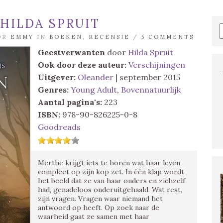
HILDA SPRUIT
OOR
EMMY
IN
BOEKEN
,
RECENSIE
/
5 COMMENTS
Geestverwanten
door
Hilda Spruit
Ook door deze auteur:
Verschijningen
Uitgever:
Oleander
| september 2015
Genres:
Young Adult
,
Bovennatuurlijk
Aantal pagina's:
223
ISBN:
978-90-826225-0-8
Goodreads
Merthe krijgt iets te horen wat haar leven
compleet op zijn kop zet. In één klap wordt
het beeld dat ze van haar ouders en zichzelf
had, genadeloos onderuitgehaald. Wat rest,
zijn vragen. Vragen waar niemand het
antwoord op heeft. Op zoek naar de
waarheid gaat ze samen met haar