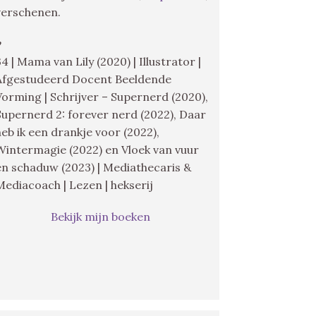
verschenen.
♥
34 | Mama van Lily (2020) | Illustrator |
Afgestudeerd Docent Beeldende
Vorming | Schrijver – Supernerd (2020),
Supernerd 2: forever nerd (2022), Daar
heb ik een drankje voor (2022),
Wintermagie (2022) en Vloek van vuur
en schaduw (2023) | Mediathecaris &
Mediacoach | Lezen | hekserij
Bekijk mijn boeken