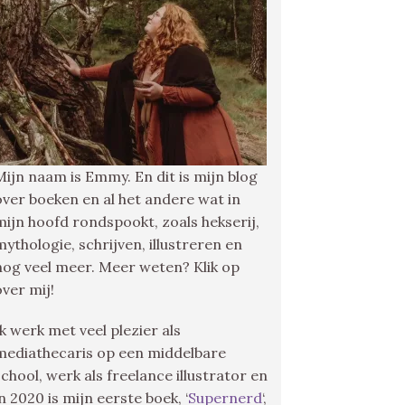
Mijn naam is Emmy. En dit is mijn blog
over boeken en al het andere wat in
mijn hoofd rondspookt, zoals hekserij,
mythologie, schrijven, illustreren en
nog veel meer. Meer weten? Klik op
over mij!
Ik werk met veel plezier als
mediathecaris op een middelbare
school, werk als freelance illustrator en
in 2020 is mijn eerste boek, ‘
Supernerd
‘,