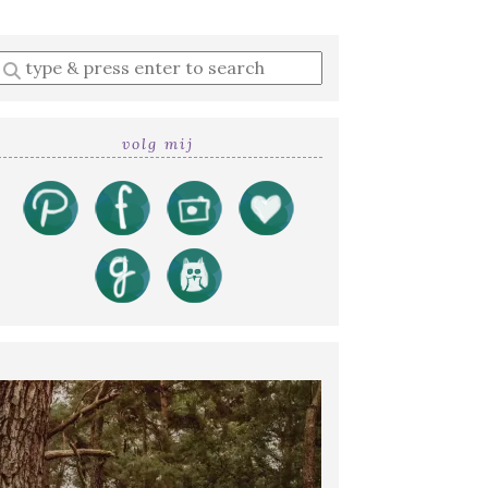
Enter
a
search
query
volg mij