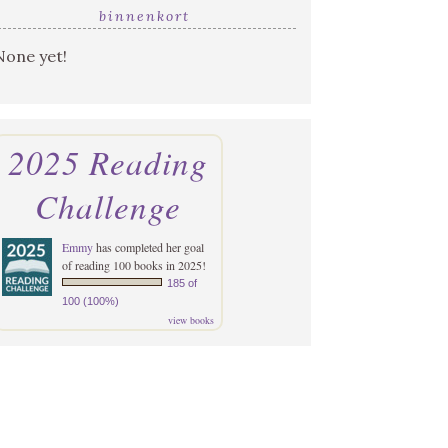
binnenkort
None yet!
2025 Reading
Challenge
Emmy
has completed her goal
of reading 100 books in 2025!
185 of
100 (100%)
view books