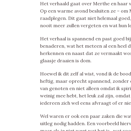
Het verhaald gaat over Merthe en haar v
Op een warme avond besluiten ze – om M
raadplegen. Dit gaat niet helemaal goed
nooit meer zullen vergeten en wat hun le
Het verhaal is spannend en past goed bij 
benaderen, wat het meteen al een heel du
herkennen en naast dat ze vermaakt wo
glaasje draaien is dom.
Hoewel ik dit zelf al wist, vond ik de bo
heftig, maar oprecht spannend, zonder d
van genoten en niet alleen omdat ik spiriw
weinig mee hebt, het leuk zal zijn, omdat
iedereen zich wel eens afvraagt of er ni
Wel waren er ook een paar zaken die wat
uitleg nodig hadden. Een voorbeeld hierv
maar als je niet weet wat het is.. wat 