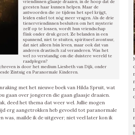
vriendinnen glaasje draaien, in de hoop dat de
geesten haar kunnen helpen. Maar de
antwoorden die ze tijdens het spel krijgt,
leiden enkel tot nóg meer vragen. Als de drie
tienervriendinnen besluiten om het mysterie
zelf op te lossen, wordt hun vriendschap
flink onder druk gezet. Ze belanden in een
spannend, niet te stuiten, spiritueel avontuur,
dat niet alleen hún leven, maar ook dat van
anderen drastisch zal veranderen. Was het
wel zo verstandig om die duistere wereld te
raadplegen?
hreven is door het medium Liesbeth van Dijk, onder
esde Zintuig en Paranormale Kinderen.
aanraking met het nieuwe boek van Hilda Spruit, wat
u gaan over jongeren die gaan glaasje draaien.
k, deed het thema dat weer wel. Jullie mogen
tijd erg aangetrokken heb gevoeld tot paranormale
was, mailde ik de uitgever; niet veel later kon ik