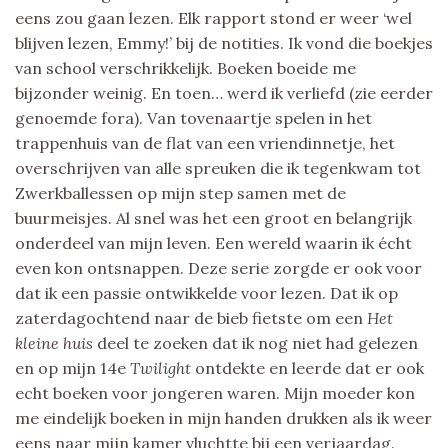
eens zou gaan lezen. Elk rapport stond er weer ‘wel
blijven lezen, Emmy!’ bij de notities. Ik vond die boekjes
van school verschrikkelijk. Boeken boeide me
bijzonder weinig. En toen… werd ik verliefd (zie eerder
genoemde fora). Van tovenaartje spelen in het
trappenhuis van de flat van een vriendinnetje, het
overschrijven van alle spreuken die ik tegenkwam tot
Zwerkballessen op mijn step samen met de
buurmeisjes. Al snel was het een groot en belangrijk
onderdeel van mijn leven. Een wereld waarin ik écht
even kon ontsnappen. Deze serie zorgde er ook voor
dat ik een passie ontwikkelde voor lezen. Dat ik op
zaterdagochtend naar de bieb fietste om een
Het
kleine huis
deel te zoeken dat ik nog niet had gelezen
en op mijn 14e
Twilight
ontdekte en leerde dat er ook
echt boeken voor jongeren waren. Mijn moeder kon
me eindelijk boeken in mijn handen drukken als ik weer
eens naar mijn kamer vluchtte bij een verjaardag.