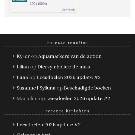
100 (100%)
view books
recente reacties
Ky-er
op
Aquamarkers van de action
Lilian
op
Diersymboliek: de muis
Luna
op
Leesdoelen 2026 update #2
Susanne l Sylluna
op
Beschadigde boeken
Marjolijn
op
Leesdoelen 2026 update #2
recente berichten
Leesdoelen 2026 update #2
Gelezen in juni