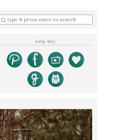
Enter
a
search
query
volg mij