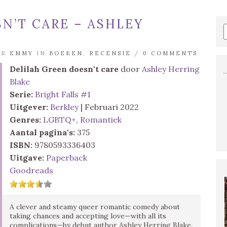
N’T CARE – ASHLEY
OR
EMMY
IN
BOEKEN
,
RECENSIE
/
0 COMMENTS
Delilah Green doesn't care
door
Ashley Herring
Blake
Serie:
Bright Falls #1
Uitgever:
Berkley
| Februari 2022
Genres:
LGBTQ+
,
Romantiek
Aantal pagina's:
375
ISBN:
9780593336403
Uitgave:
Paperback
Goodreads
A clever and steamy queer romantic comedy about
taking chances and accepting love—with all its
complications—by debut author Ashley Herring Blake.