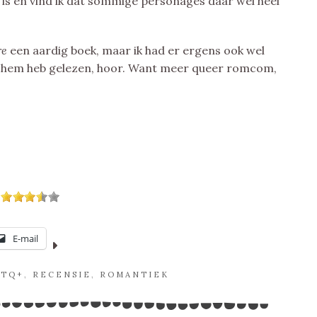
 is en vind ik dat sommige personages daar wel heel
re
een aardig boek, maar ik had er ergens ook wel
 ik hem heb gelezen, hoor. Want meer queer romcom,
E-mail
BTQ+
,
RECENSIE
,
ROMANTIEK