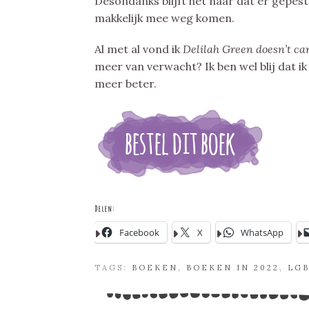
Desondanks blijft het naar dat er gepest
makkelijk mee weg komen.
Al met al vond ik
Delilah Green doesn’t ca
meer van verwacht? Ik ben wel blij dat
meer beter.
Delen:
Facebook
X
WhatsApp
TAGS:
BOEKEN
,
BOEKEN IN 2022
,
LG