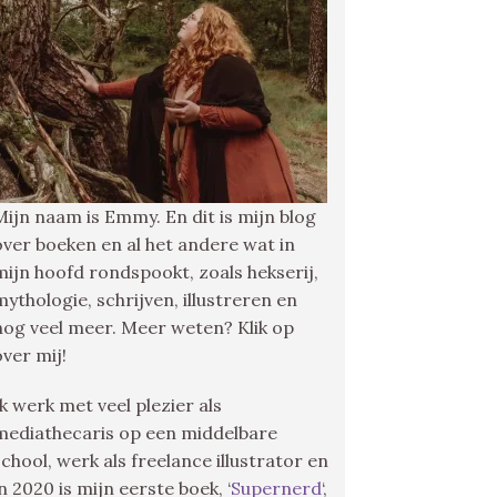
Mijn naam is Emmy. En dit is mijn blog
over boeken en al het andere wat in
mijn hoofd rondspookt, zoals hekserij,
mythologie, schrijven, illustreren en
nog veel meer. Meer weten? Klik op
over mij!
Ik werk met veel plezier als
mediathecaris op een middelbare
school, werk als freelance illustrator en
in 2020 is mijn eerste boek, ‘
Supernerd
‘,