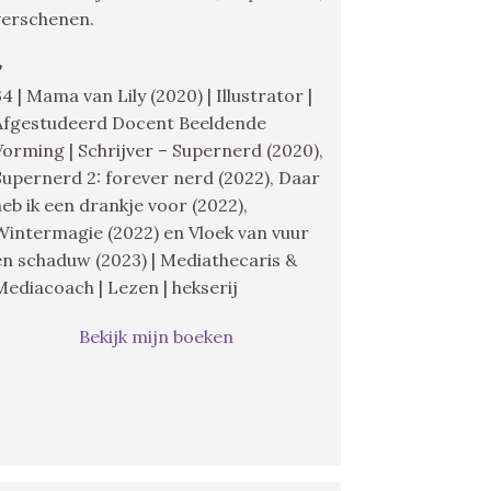
verschenen.
♥
34 | Mama van Lily (2020) | Illustrator |
Afgestudeerd Docent Beeldende
Vorming | Schrijver – Supernerd (2020),
Supernerd 2: forever nerd (2022), Daar
heb ik een drankje voor (2022),
Wintermagie (2022) en Vloek van vuur
en schaduw (2023) | Mediathecaris &
Mediacoach | Lezen | hekserij
Bekijk mijn boeken