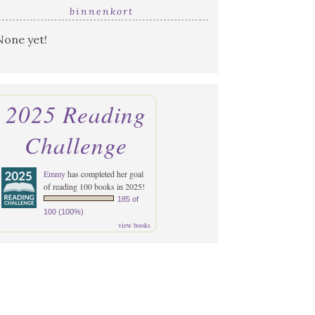
binnenkort
None yet!
2025 Reading
Challenge
Emmy
has completed her goal
of reading 100 books in 2025!
185 of
100 (100%)
view books