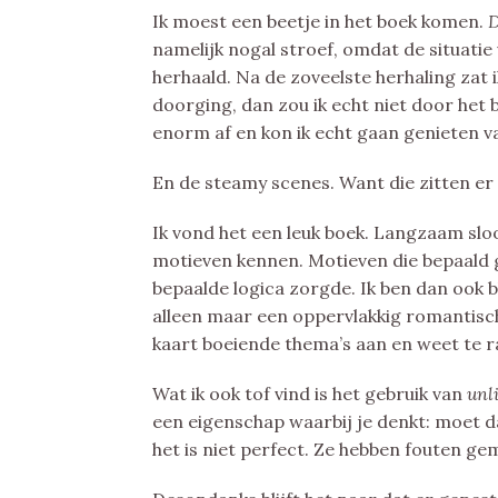
Ik moest een beetje in het boek komen.
D
namelijk nogal stroef, omdat de situati
herhaald. Na de zoveelste herhaling zat i
doorging, dan zou ik echt niet door het
enorm af en kon ik echt gaan genieten va
En de steamy scenes. Want die zitten er 
Ik vond het een leuk boek. Langzaam sloo
motieven kennen. Motieven die bepaald 
bepaalde logica zorgde. Ik ben dan ook b
alleen maar een oppervlakkig romantisch 
kaart boeiende thema’s aan en weet te rak
Wat ik ook tof vind is het gebruik van
unl
een eigenschap waarbij je denkt: moet da
het is niet perfect. Ze hebben fouten ge