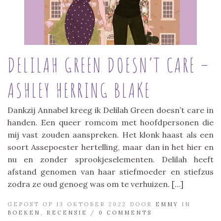
DELILAH GREEN DOESN’T CARE –
ASHLEY HERRING BLAKE
Dankzij Annabel kreeg ik Delilah Green doesn’t care in
handen. Een queer romcom met hoofdpersonen die
mij vast zouden aanspreken. Het klonk haast als een
soort Assepoester hertelling, maar dan in het hier en
nu en zonder sprookjeselementen. Delilah heeft
afstand genomen van haar stiefmoeder en stiefzus
zodra ze oud genoeg was om te verhuizen. […]
GEPOST OP 13 OKTOBER 2022 DOOR
EMMY
IN
BOEKEN
,
RECENSIE
/
0 COMMENTS