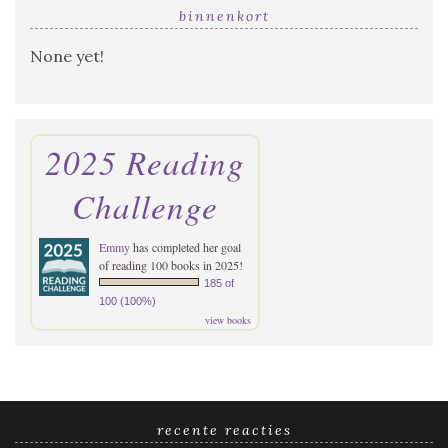
binnenkort
None yet!
2025 Reading
Challenge
Emmy
has completed her goal
of reading 100 books in 2025!
185 of
100 (100%)
view books
recente reacties