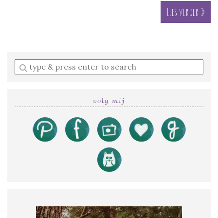
Lees verder »
Enter
a
search
query
volg mij