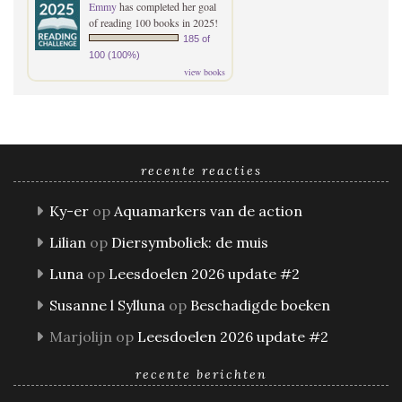
Emmy
has completed her goal
of reading 100 books in 2025!
185 of
100 (100%)
view books
recente reacties
Ky-er
op
Aquamarkers van de action
Lilian
op
Diersymboliek: de muis
Luna
op
Leesdoelen 2026 update #2
Susanne l Sylluna
op
Beschadigde boeken
Marjolijn
op
Leesdoelen 2026 update #2
recente berichten