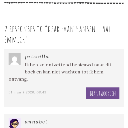
2 responses to “
Dear Evan Hansen – Val
Emmich
”
priscilla
Ik ben zo ontzettend benieuwd naar dit
boek en kan niet wachten tot ik hem
ontvang.
Beantwoorden
31 maart 2020, 08:43
annabel