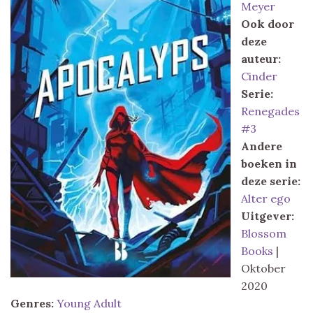
Meyer
Ook door
deze
auteur:
Cinder
Serie:
Renegades
#3
Andere
boeken in
deze serie:
Alter ego
Uitgever:
Blossom
Books
|
Oktober
2020
Genres:
Young Adult