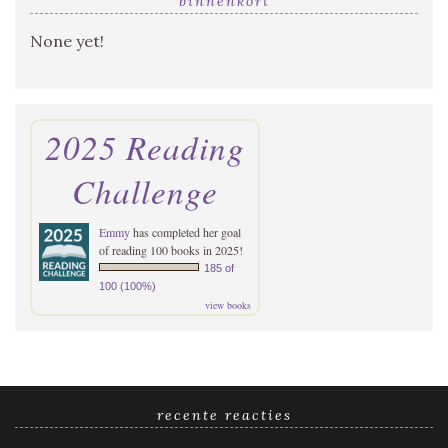
binnenkort
None yet!
2025 Reading
Challenge
Emmy
has completed her goal
of reading 100 books in 2025!
185 of
100 (100%)
view books
recente reacties