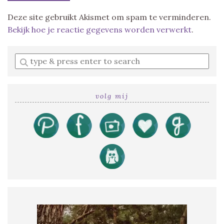
Deze site gebruikt Akismet om spam te verminderen.
Bekijk hoe je reactie gegevens worden verwerkt
.
Enter
a
search
query
volg mij