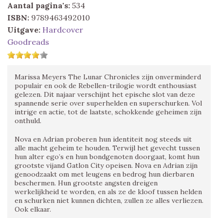
Aantal pagina's:
534
ISBN:
9789463492010
Uitgave:
Hardcover
Goodreads
Marissa Meyers The Lunar Chronicles zijn onverminderd
populair en ook de Rebellen-trilogie wordt enthousiast
gelezen. Dit najaar verschijnt het epische slot van deze
spannende serie over superhelden en superschurken. Vol
intrige en actie, tot de laatste, schokkende geheimen zijn
onthuld.
Nova en Adrian proberen hun identiteit nog steeds uit
alle macht geheim te houden. Terwijl het gevecht tussen
hun alter ego’s en hun bondgenoten doorgaat, komt hun
grootste vijand Gatlon City opeisen. Nova en Adrian zijn
genoodzaakt om met leugens en bedrog hun dierbaren
beschermen. Hun grootste angsten dreigen
werkelijkheid te worden, en als ze de kloof tussen helden
en schurken niet kunnen dichten, zullen ze alles verliezen.
Ook elkaar.