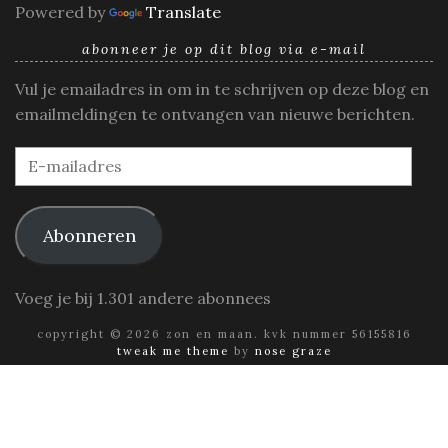
Powered by
Translate
abonneer je op dit blog via e-mail
Vul je emailadres in om in te schrijven op deze blog en
emailmeldingen te ontvangen van nieuwe berichten.
E-
mailadres
Abonneren
Voeg je bij 1.301 andere abonnees
copyright © 2026 zon en maan. kvk nummer 56155816
tweak me theme
by
nose graze