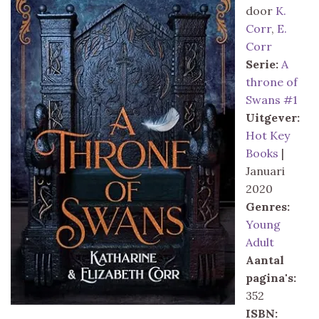
door
K.
Corr
,
E.
Corr
Serie:
A
throne of
Swans #1
Uitgever:
Hot Key
Books
|
Januari
2020
Genres:
Young
Adult
Aantal
pagina's:
352
ISBN: