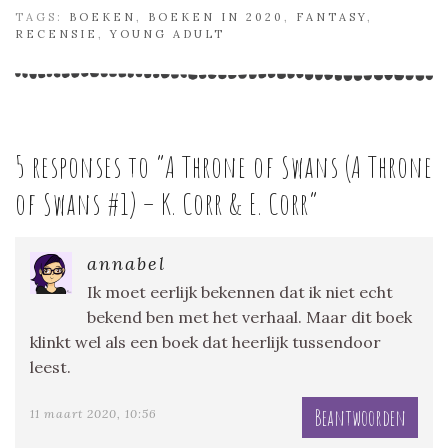
TAGS:
BOEKEN
,
BOEKEN IN 2020
,
FANTASY
,
RECENSIE
,
YOUNG ADULT
5 responses to “
A Throne of Swans (A Throne
of Swans #1) – K. Corr & E. Corr
”
annabel
Ik moet eerlijk bekennen dat ik niet echt
bekend ben met het verhaal. Maar dit boek
klinkt wel als een boek dat heerlijk tussendoor
leest.
Beantwoorden
11 maart 2020, 10:56