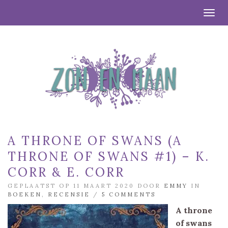
Togg
A THRONE OF SWANS (A
THRONE OF SWANS #1) – K.
CORR & E. CORR
GEPLAATST OP 11 MAART 2020 DOOR
EMMY
IN
BOEKEN
,
RECENSIE
/
5 COMMENTS
A throne
of swans