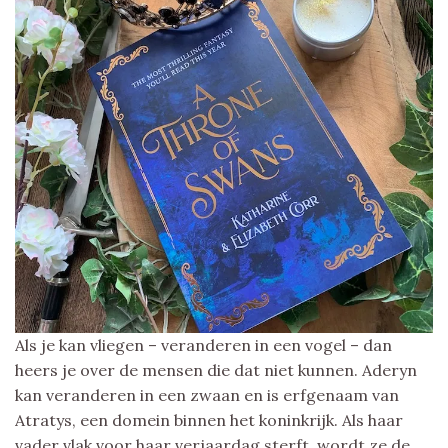
Als je kan vliegen – veranderen in een vogel – dan
heers je over de mensen die dat niet kunnen. Aderyn
kan veranderen in een zwaan en is erfgenaam van
Atratys, een domein binnen het koninkrijk. Als haar
vader vlak voor haar verjaardag sterft, wordt ze de