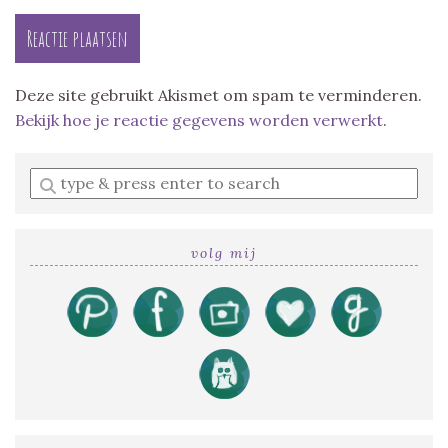
Deze site gebruikt Akismet om spam te verminderen.
Bekijk hoe je reactie gegevens worden verwerkt
.
Enter
a
search
query
volg mij