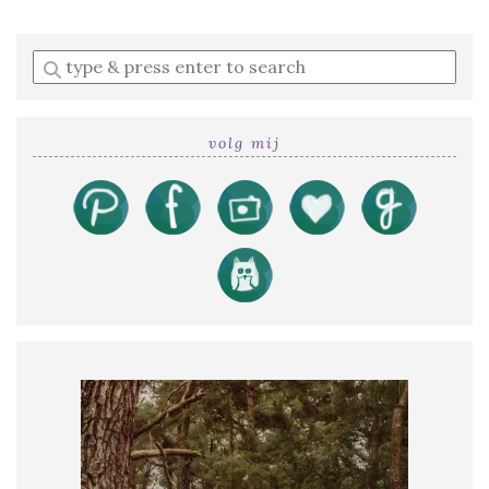
Enter
a
search
query
volg mij