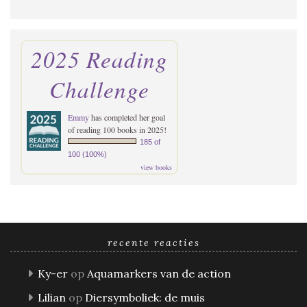
2025 Reading
Challenge
Emmy
has completed her goal
of reading 100 books in 2025!
185 of
100 (100%)
view books
recente reacties
Ky-er
op
Aquamarkers van de action
Lilian
op
Diersymboliek: de muis