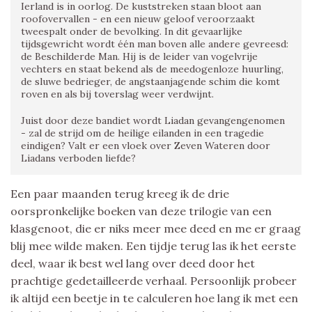
Ierland is in oorlog. De kuststreken staan bloot aan
roofovervallen - en een nieuw geloof veroorzaakt
tweespalt onder de bevolking. In dit gevaarlijke
tijdsgewricht wordt één man boven alle andere gevreesd:
de Beschilderde Man. Hij is de leider van vogelvrije
vechters en staat bekend als de meedogenloze huurling,
de sluwe bedrieger, de angstaanjagende schim die komt
roven en als bij toverslag weer verdwijnt.
Juist door deze bandiet wordt Liadan gevangengenomen
- zal de strijd om de heilige eilanden in een tragedie
eindigen? Valt er een vloek over Zeven Wateren door
Liadans verboden liefde?
Een paar maanden terug kreeg ik de drie
oorspronkelijke boeken van deze trilogie van een
klasgenoot, die er niks meer mee deed en me er graag
blij mee wilde maken. Een tijdje terug las ik het eerste
deel, waar ik best wel lang over deed door het
prachtige gedetailleerde verhaal. Persoonlijk probeer
ik altijd een beetje in te calculeren hoe lang ik met een