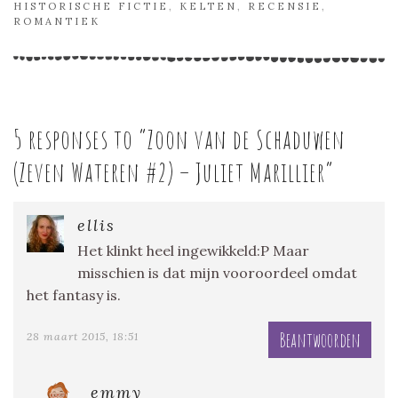
HISTORISCHE FICTIE
,
KELTEN
,
RECENSIE
,
ROMANTIEK
5 responses to “
Zoon van de Schaduwen
(Zeven Wateren #2) – Juliet Marillier
”
ellis
Het klinkt heel ingewikkeld:P Maar
misschien is dat mijn vooroordeel omdat
het fantasy is.
Beantwoorden
28 maart 2015, 18:51
emmy