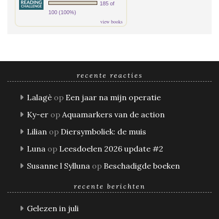
185 of
100 (100%)
view books
recente reacties
Lalagè
op
Een jaar na mijn operatie
Ky-er
op
Aquamarkers van de action
Lilian
op
Diersymboliek: de muis
Luna
op
Leesdoelen 2026 update #2
Susanne l Sylluna
op
Beschadigde boeken
recente berichten
Gelezen in juli