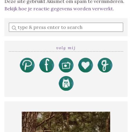
Deze site gebruikt Akismet om spam te verminderen.
Bekijk hoe je reactie gegevens worden verwerkt
.
Enter
a
search
query
volg mij