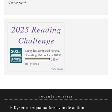
None yet!
2025 Reading
Challenge
Emmy
has completed her goal
of reading 100 books in 2025!
185 of
100 (100%)
view books
recente reacties
Ky-er
op
Aquamarkers van de action