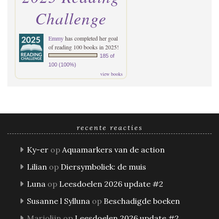
Challenge
Emmy
has completed her goal
of reading 100 books in 2025!
185 of
100 (100%)
view books
recente reacties
Ky-er
op
Aquamarkers van de action
Lilian
op
Diersymboliek: de muis
Luna
op
Leesdoelen 2026 update #2
Susanne l Sylluna
op
Beschadigde boeken
Marjolijn
op
Leesdoelen 2026 update #2