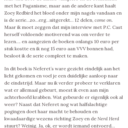
met het Paganisme, maar aan de andere kant haalt
Zoey Redbird het bloed onder mijn nagels vandaan en
is de serie…zo…erg…uitgerekt… 12 delen,
come on.
Maar ik moet zeggen dat mijn interview met P.C. Cast
herself voldoende motiverend was om verder te
lezen…. en aangezien de boeken onlangs 10 euro per
stuk kostte en ik nog 15 euro aan VVV bonnen had,
besloot ik de serie compleet te maken.
In dit boek is Neferet’s ware gezicht eindelijk aan het
licht gekomen en voel je een duidelijke aanloop naar
de eindstrijd. Maar nu ik verder probeer te verklaren
wat er allemaal gebeurt, moest ik even aan mijn
achterhoofd krabben. Wat gebeurde er eigenlijk ook al
weer? Naast dat Neferet nog wat halfslachtige
pogingen doet haar macht te behouden en
kwaadaardige wezens richting Zoey en de
Nerd Herd
stuurt? Weinig. Ja, ok, er wordt iemand ontvoerd…