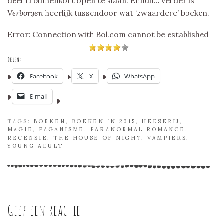
deel 11 binnenkort open te slaan. Ennuh… verder is
Verborgen
heerlijk tussendoor wat ‘zwaardere’ boeken.
Error: Connection with Bol.com cannot be established
Delen:
Facebook
X
WhatsApp
E-mail
TAGS:
BOEKEN
,
BOEKEN IN 2015
,
HEKSERIJ
,
MAGIE
,
PAGANISME
,
PARANORMAL ROMANCE
,
RECENSIE
,
THE HOUSE OF NIGHT
,
VAMPIERS
,
YOUNG ADULT
Geef een reactie