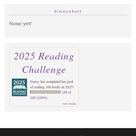
binnenkort
None yet!
2025 Reading
Challenge
Emmy
has completed her goal
of reading 100 books in 2025!
185 of
100 (100%)
view books