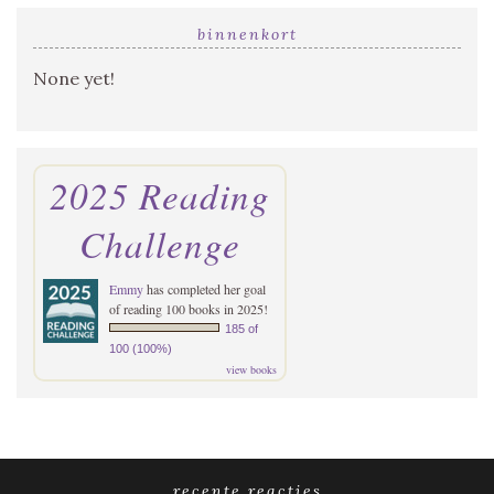
binnenkort
None yet!
2025 Reading
Challenge
Emmy
has completed her goal
of reading 100 books in 2025!
185 of
100 (100%)
view books
recente reacties