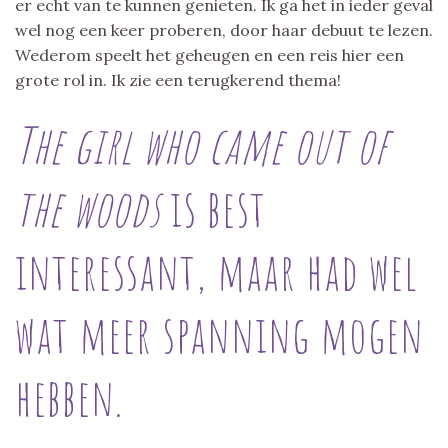
er echt van te kunnen genieten. Ik ga het in ieder geval
wel nog een keer proberen, door haar debuut te lezen.
Wederom speelt het geheugen en een reis hier een
grote rol in. Ik zie een terugkerend thema!
The girl who came out of
the woods
is best
interessant, maar had wel
wat meer spanning mogen
hebben.