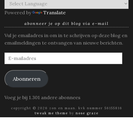
Powered by
Translate
abonneer je op dit blog via e-mail
Vul je emailadres in om in te schrijven op deze blog en
emailmeldingen te ontvangen van nieuwe berichten.
E-
mailadres
Abonneren
Voeg je bij 1.301 andere abonnees
copyright © 2026 zon en maan. kvk nummer 56155816
tweak me theme
by
nose graze