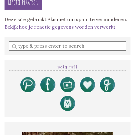
Deze site gebruikt Akismet om spam te verminderen.
Bekijk hoe je reactie gegevens worden verwerkt
.
Enter
a
search
query
volg mij