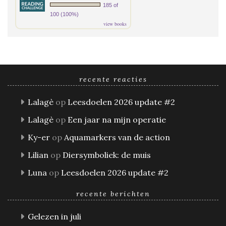
185 of
100 (100%)
view books
recente reacties
Lalagè
op
Leesdoelen 2026 update #2
Lalagè
op
Een jaar na mijn operatie
Ky-er
op
Aquamarkers van de action
Lilian
op
Diersymboliek: de muis
Luna
op
Leesdoelen 2026 update #2
recente berichten
Gelezen in juli