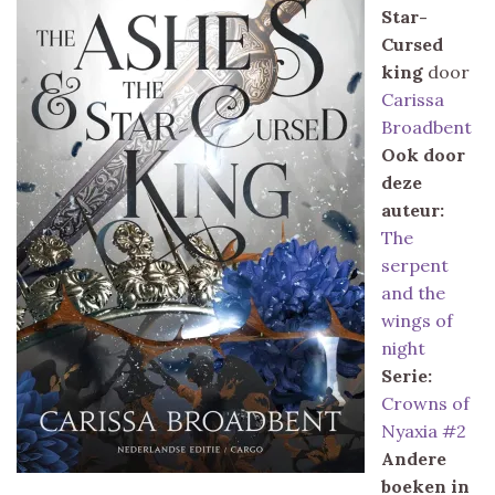
Star-
Cursed
king
door
Carissa
Broadbent
Ook door
deze
auteur:
The
serpent
and the
wings of
night
Serie:
Crowns of
Nyaxia #2
Andere
boeken in