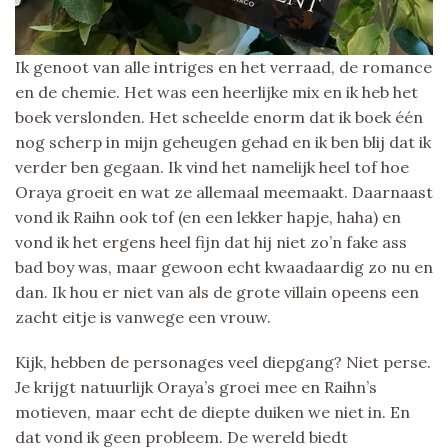
Ik genoot van alle intriges en het verraad, de romance
en de chemie. Het was een heerlijke mix en ik heb het
boek verslonden. Het scheelde enorm dat ik boek één
nog scherp in mijn geheugen gehad en ik ben blij dat ik
verder ben gegaan. Ik vind het namelijk heel tof hoe
Oraya groeit en wat ze allemaal meemaakt. Daarnaast
vond ik Raihn ook tof (en een lekker hapje, haha) en
vond ik het ergens heel fijn dat hij niet zo’n fake ass
bad boy was, maar gewoon echt kwaadaardig zo nu en
dan. Ik hou er niet van als de grote villain opeens een
zacht eitje is vanwege een vrouw.
Kijk, hebben de personages veel diepgang? Niet perse.
Je krijgt natuurlijk Oraya’s groei mee en Raihn’s
motieven, maar echt de diepte duiken we niet in. En
dat vond ik geen probleem. De wereld biedt