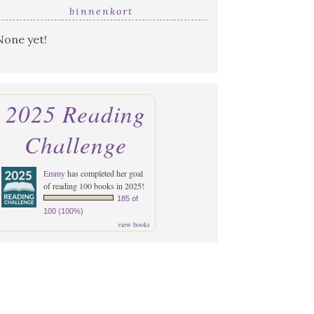
binnenkort
None yet!
2025 Reading
Challenge
Emmy
has completed her goal
of reading 100 books in 2025!
185 of
100 (100%)
view books