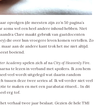
kaar opvolgen (de meesten zijn zo’n 50 pagina’s
ar soms wel een heel andere inhoud hebben. Niet
assandra Clare maakt gebruik van gastdocenten
y) die over hun vroegere leven komen vertellen. Zo
, maar aan de andere kant trok het me niet altijd.
meest boeiend.
nter Academy
spelen zich af na
City of Heavenly Fire.
aarna te lezen in verband met spoilers. Ik zou hem
heel veel wordt uitgelegd wat daarin random
ch tussen deze twee series af. Ik wil verder niet veel
tie te maken en met een parabatai ritueel… In dit
eel erg tof.
 het verhaal twee jaar beslaat. Gezien de hele TMI