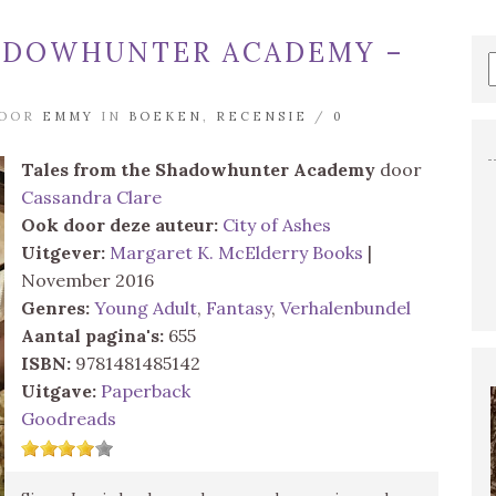
HADOWHUNTER ACADEMY –
DOOR
EMMY
IN
BOEKEN
,
RECENSIE
/
0
Tales from the Shadowhunter Academy
door
Cassandra Clare
Ook door deze auteur:
City of Ashes
Uitgever:
Margaret K. McElderry Books
|
November 2016
Genres:
Young Adult
,
Fantasy
,
Verhalenbundel
Aantal pagina's:
655
ISBN:
9781481485142
Uitgave:
Paperback
Goodreads