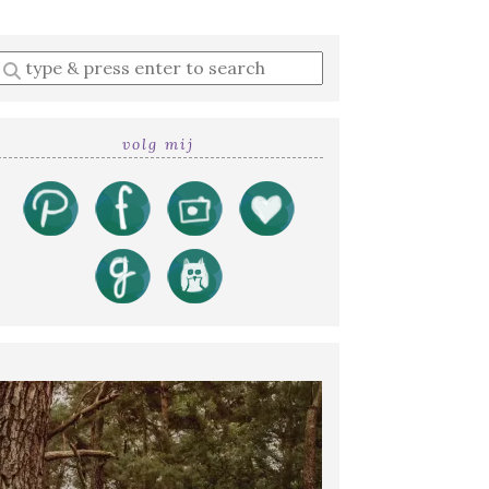
Enter
a
search
query
volg mij