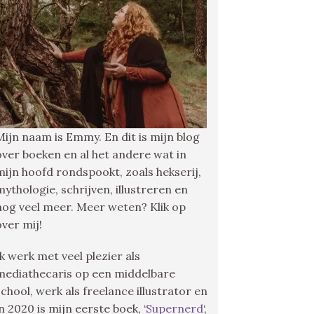
Mijn naam is Emmy. En dit is mijn blog
over boeken en al het andere wat in
mijn hoofd rondspookt, zoals hekserij,
mythologie, schrijven, illustreren en
nog veel meer. Meer weten? Klik op
over mij!
Ik werk met veel plezier als
mediathecaris op een middelbare
school, werk als freelance illustrator en
in 2020 is mijn eerste boek, ‘
Supernerd
‘,