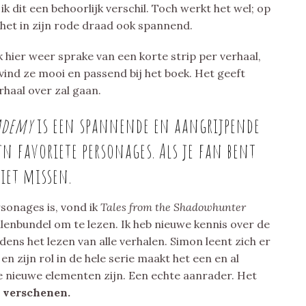
k dit een behoorlijk verschil. Toch werkt het wel; op
t het in zijn rode draad ook spannend.
k hier weer sprake van een korte strip per verhaal,
 vind ze mooi en passend bij het boek. Het geeft
rhaal over zal gaan.
cademy
is een spannende en aangrijpende
n favoriete personages. Als je fan bent
iet missen.
sonages is, vond ik
Tales from the Shadowhunter
enbundel om te lezen. Ik heb nieuwe kennis over de
ns het lezen van alle verhalen. Simon leent zich er
en zijn rol in de hele serie maakt het een en al
e nieuwe elementen zijn. Een echte aanrader. Het
e verschenen.