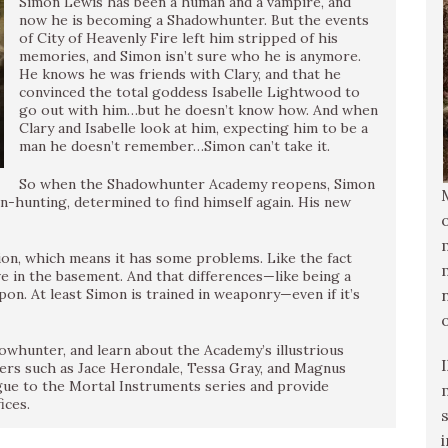
Simon Lewis has been a human and a vampire, and
now he is becoming a Shadowhunter. But the events
of City of Heavenly Fire left him stripped of his
memories, and Simon isn’t sure who he is anymore.
He knows he was friends with Clary, and that he
convinced the total goddess Isabelle Lightwood to
go out with him…but he doesn’t know how. And when
Clary and Isabelle look at him, expecting him to be a
man he doesn’t remember…Simon can’t take it.
So when the Shadowhunter Academy reopens, Simon
-hunting, determined to find himself again. His new
ion, which means it has some problems. Like the fact
 in the basement. And that differences—like being a
n. At least Simon is trained in weaponry—even if it’s
whunter, and learn about the Academy’s illustrious
rers such as Jace Herondale, Tessa Gray, and Magnus
gue to the Mortal Instruments series and provide
ices.